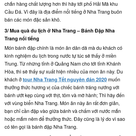
chắn hàng chất lượng hơn thì hãy tới phố Hải Mã khu
Cầu Đá. Vì đây là địa điểm nổi tiếng ở Nha Trang buôn
bán các món đặc sản khô.
3/ Mua quà du lịch ở Nha Trang – Bánh Đập Nha
Trang nổi tiếng
Món bánh đập chính là món ăn dân dã mà du khách có
kinh nghiệm du lịch trong nước tự túc sẽ thấy ở miền
Trung. Từ những tỉnh ở Quảng Nam cho tới tỉnh Khánh
Hòa, thì sẽ thấy sự xuất hiện nhiều của mon ăn này. Du
khách ở
tour Nha Trang Tết nguyên đán 2020
muốn
thưởng thức hương vị của chiếc bánh tráng nướng với
bánh ướt kẹp cùng với thịt, tôm và mỡ hành; Thì hãy đến
với vùng biển Nha Trang. Món ăn này ăn rất đơn giản,
bạn chỉ cần đập vào giữa bánh và chấm với nước mắn
hoặc mắm nêm để thưởng thức. Đây cũng là lý do vì sao
có tên gọi là bánh đập Nha Trang.