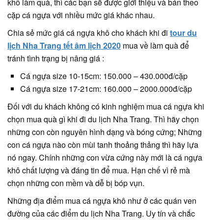
khô làm quà, thì các bạn sẽ được giới thiệu và bán theo
cặp cá ngựa với nhiều mức giá khác nhau.
Chia sẻ mức giá cá ngựa khô cho khách khi đi
tour du
lịch Nha Trang tết âm lịch 2020
mua về làm quà để
tránh tình trạng bị nâng giá :
Cá ngựa size 10-15cm: 150.000 – 430.000đ/cặp
Cá ngựa size 17-21cm: 160.000 – 2000.000đ/cặp
Đối với du khách không có kinh nghiệm mua cá ngựa khi
chọn mua quà gì khi đi du lịch Nha Trang. Thì hãy chọn
những con còn nguyên hình dạng và bóng cứng; Những
con cá ngựa nào còn mùi tanh thoảng thảng thì hãy lựa
nó ngay. Chính những con vừa cứng này mới là cá ngựa
khô chất lượng và đáng tin để mua. Hạn chế vì rẻ mà
chọn những con mềm và dễ bị bóp vụn.
Những địa điểm mua cá ngựa khô như ở các quán ven
đường của các điểm du lịch Nha Trang. Uy tín và chắc