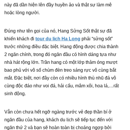
này đã dần hiện lên đầy huyền ảo và thật sự làm mê
hoặc lòng người.
Đúng như tên gọi của nó, Hang Sửng Sốt thật sự đã
khiến khách đi
tour du lich Ha Long
phải “sửng sốt”
trước những điều đặc biệt. Hang động được chia thành
2 ngăn chính, trong đó ngăn đầu có hình dáng tựa như
nhà hát rộng lớn. Trần hang có một lớp thảm óng mượt
bao phủ với vô số chùm đèn treo sáng rực vô cùng bắt
mắt. Đặc biệt, nơi đây còn có nhiều hình thù nhũ đá vô
cùng độc đáo như voi đá, hải cẩu, mâm xôi, hoa lá,…rất
sinh động.
Vẫn còn chưa hết ngỡ ngàng trước vẻ đẹp thần bí ở
ngăn đầu của hang, khách du lịch sẽ tiếp tục đến với
ngăn thứ 2 và bạn sẽ hoàn toàn bị choáng ngợp bởi