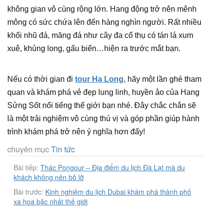
không gian vô cùng rộng lớn. Hang động trở nên mênh
mông có sức chứa lên đến hàng nghìn người. Rất nhiều
khối nhũ đá, măng đá như cây đa cổ thụ có tán lá xum
xuê, khủng long, gấu biển…hiện ra trước mắt bạn.
Nếu có thời gian đi
tour Hạ Long
, hãy một lần ghé tham
quan và khám phá vẻ đẹp lung linh, huyền ảo của Hang
Sửng Sốt nổi tiếng thế giới bạn nhé. Đây chắc chắn sẽ
là một trải nghiệm vô cùng thú vị và góp phần giúp hành
trình khám phá trở nên ý nghĩa hơn đấy!
chuyên mục
Tin tức
Bài tiếp:
Thác Pongour – Địa điểm du lịch Đà Lạt mà du
khách không nên bỏ lỡ
Bài trước:
Kinh nghiệm du lịch Dubai khám phá thành phố
xa hoa bậc nhất thế giới