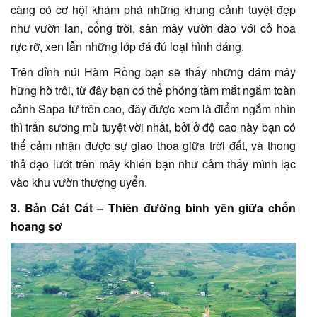
càng có cơ hội khám phá những khung cảnh tuyệt đẹp
như vườn lan, cổng trời, sân mây vườn đào với cỏ hoa
rực rỡ, xen lẫn những lớp đá đủ loại hình dáng.
Trên đỉnh núi Hàm Rồng bạn sẽ thấy những đám mây
hững hờ trôi, từ đây bạn có thể phóng tầm mắt ngắm toàn
cảnh Sapa từ trên cao, đây được xem là điểm ngắm nhìn
thì trấn sương mù tuyệt vời nhất, bởi ở độ cao này bạn có
thể cảm nhận được sự giao thoa giữa trời đất, và thong
thả dạo lướt trên mây khiến bạn như cảm thấy mình lạc
vào khu vườn thượng uyển.
3. Bản Cát Cát – Thiên đường bình yên giữa chốn
hoang sơ