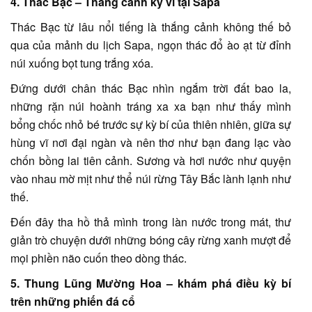
4. Thác Bạc – Thắng cảnh kỳ vĩ tại Sapa
Thác Bạc từ lâu nổi tiếng là thắng cảnh không thế bỏ
qua của mảnh du lịch Sapa, ngọn thác đổ ào ạt từ đỉnh
núi xuống bọt tung trắng xóa.
Đứng dưới chân thác Bạc nhìn ngắm trời đất bao la,
những rặn núi hoành tráng xa xa bạn như thấy mình
bổng chốc nhỏ bé trước sự kỳ bí của thiên nhiên, giữa sự
hùng vĩ nơi đại ngàn và nên thơ như bạn đang lạc vào
chốn bồng lai tiên cảnh. Sương và hơi nước như quyện
vào nhau mờ mịt như thể núi rừng Tây Bắc lành lạnh như
thế.
Đến đây tha hồ thả mình trong làn nước trong mát, thư
giản trò chuyện dưới những bóng cây rừng xanh mượt để
mọi phiền não cuốn theo dòng thác.
5. Thung Lũng Mường Hoa – khám phá điều kỳ bí
trên những phiến đá cổ