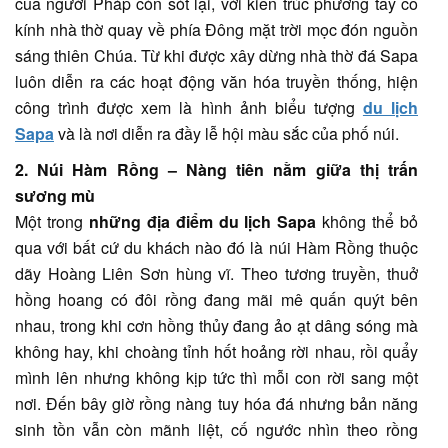
của người Pháp còn sót lại, với kiến trúc phương tây cổ
kính nhà thờ quay về phía Đông mặt trời mọc đón nguồn
sáng thiên Chúa. Từ khi được xây dừng nhà thờ đá Sapa
luôn diễn ra các hoạt động văn hóa truyền thống, hiện
công trình được xem là hình ảnh biểu tượng
du lịch
Sapa
và là nơi diễn ra đầy lễ hội màu sắc của phố núi.
2. Núi Hàm Rồng – Nàng tiên nằm giữa thị trấn
sương mù
Một trong
những địa điểm du lịch Sapa
không thể bỏ
qua với bất cứ du khách nào đó là núi Hàm Rồng thuộc
dãy Hoàng Liên Sơn hùng vĩ. Theo tương truyền, thuở
hồng hoang có đôi rồng đang mãi mê quấn quýt bên
nhau, trong khi cơn hồng thủy đang ảo ạt dâng sóng mà
không hay, khi choàng tỉnh hốt hoảng rời nhau, rồi quẩy
mình lên nhưng không kịp tức thì mỗi con rời sang một
nơi. Đến bây giờ rồng nàng tuy hóa đá nhưng bản năng
sinh tồn vẫn còn mãnh liệt, cố ngước nhìn theo rồng