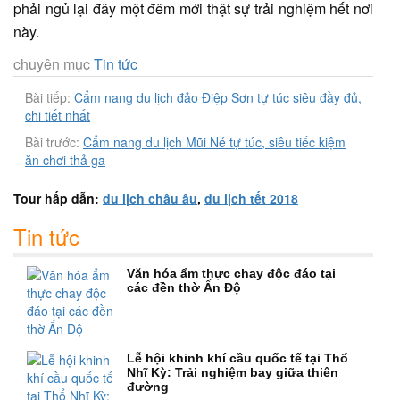
phải ngủ lại đây một đêm mới thật sự trải nghiệm hết nơi
này.
chuyên mục
Tin tức
Bài tiếp:
Cẩm nang du lịch đảo Điệp Sơn tự túc siêu đầy đủ,
chi tiết nhất
Bài trước:
Cẩm nang du lịch Mũi Né tự túc, siêu tiếc kiệm
ăn chơi thả ga
Tour hấp dẫn:
du lịch châu âu
,
du lịch tết 2018
Tin tức
Văn hóa ẩm thực chay độc đáo tại
các đền thờ Ấn Độ
Lễ hội khinh khí cầu quốc tế tại Thổ
Nhĩ Kỳ: Trải nghiệm bay giữa thiên
đường