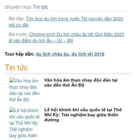
chuyên mục
Tin tức
Bài tiếp:
Tìm tour du lịch trong nước Têt nguyên đán 2023
giá ưu đãi
Bài trước:
Chương trình Du lịch châu âu tết Quý Mão 2023
đi các điểm du lịch Âu – Úc – Mỹ
Tour hấp dẫn:
du lịch châu âu
,
du lịch tết 2018
Tin tức
Văn hóa ẩm thực chay độc đáo tại
các đền thờ Ấn Độ
Lễ hội khinh khí cầu quốc tế tại Thổ
Nhĩ Kỳ: Trải nghiệm bay giữa thiên
đường