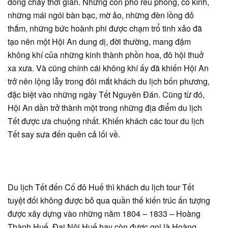
dòng chảy thời gian. Những con phố rêu phong, cổ kính,
những mái ngói bàn bạc, mờ ảo, những đèn lồng đỏ
thắm, những bức hoành phi được chạm trổ tinh xảo đã
tạo nên một Hội An dung dị, đời thường, mang đậm
không khí của những kinh thành phồn hoa, đô hội thuở
xa xưa. Và cũng chính cái không khí ấy đã khiến Hội An
trở nên lộng lẫy trong đôi mắt khách du lịch bốn phương,
đặc biệt vào những ngày Tết Nguyên Đán. Cũng từ đó,
Hội An dần trở thành một trong những địa điểm du lịch
Tết được ưa chuộng nhất. Khiến khách các tour du lịch
Tết say sưa đến quên cả lối về.
Du lịch Tết đến Cố đô Huế thì khách du lịch tour Tết
tuyệt đối không được bỏ qua quần thế kiến trúc ấn tượng
được xây dựng vào những năm 1804 – 1833 – Hoàng
Thành Huế. Đại Nội Huế hay còn được gọi là Hoàng