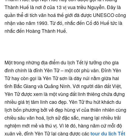
Thành Huế là nơi ở của 13 vị vua triều Nguyễn. Đây là
quần thể di tích văn hoá thế giới đã được UNESCO công
nhận vào năm 1993. Từ đó, nhắc đến Cố đô Huế tức là
nhắc đến Hoàng Thành Huế.
Một trong những địa điểm du lịch Tết lý tưởng cho gia
đình chính là đỉnh Yên Tử – một cõi phù vân. Đỉnh Yên
Tử hay còn gọi là Yên Tử sơn là dãy núi nằm giữa hai
tỉnh Bắc Giang và Quảng Ninh. Với người dân đất Việt,
Yên Tử được xem là một vùng đất linh thiêng chứa đựng
nhiều giá trị tâm linh cao đẹp. Yên Tử thu hút khách du
lịch bốn phương bởi vẻ đẹp hùng vĩ của thiên nhiên cùng
chiều sâu văn hoá, lịch sử đặc sắc, mang lại nhiều trải
nghiệm mới mẻ và thú vị. Vì lẽ đó, hàng năm cứ mỗi độ
xuân về, đỉnh Yên Tử lại càng được các
tour du lịch Tết