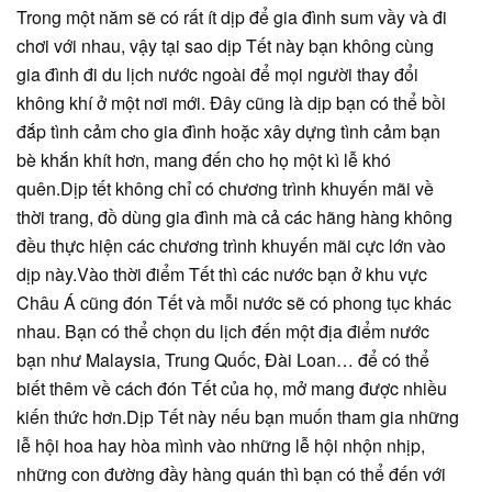
Trong một năm sẽ có rất ít dịp để gia đình sum vầy và đi
chơi với nhau, vậy tại sao dịp Tết này bạn không cùng
gia đình đi du lịch nước ngoài để mọi người thay đổi
không khí ở một nơi mới. Đây cũng là dịp bạn có thể bồi
đắp tình cảm cho gia đình hoặc xây dựng tình cảm bạn
bè khắn khít hơn, mang đến cho họ một kì lễ khó
quên.Dịp tết không chỉ có chương trình khuyến mãi về
thời trang, đồ dùng gia đình mà cả các hãng hàng không
đều thực hiện các chương trình khuyến mãi cực lớn vào
dịp này.Vào thời điểm Tết thì các nước bạn ở khu vực
Châu Á cũng đón Tết và mỗi nước sẽ có phong tục khác
nhau. Bạn có thể chọn du lịch đến một địa điểm nước
bạn như Malaysia, Trung Quốc, Đài Loan… để có thể
biết thêm về cách đón Tết của họ, mở mang được nhiều
kiến thức hơn.Dịp Tết này nếu bạn muốn tham gia những
lễ hội hoa hay hòa mình vào những lễ hội nhộn nhịp,
những con đường đầy hàng quán thì bạn có thể đến với