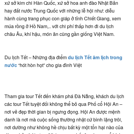
xứ sở kim chi Hàn Quốc, xứ sở hoa anh đào Nhật Bản
hay đất nước Trung Quốc với những lễ hội như: diễu
hành cùng trang phục con giáp ở tỉnh Chiết Giang, xem
múa rồng ở Hồ Nam,.. với chi phí thấp hơn đi du lịch
châu Âu, khí hậu, món ăn cũng gần giống Việt Nam.
Du lịch Tết – Những địa điểm
du lịch Tết âm lịch trong
nước
“hót hòn họt” cho gia đình Việt
Tham gia tour Tết đến khám phá Đà Nẵng, khách du lịch
các tour Tết tuyệt đối không thể bỏ qua Phố cổ Hội An –
nơi vẻ đẹp thời gian bị ngưng đọng. Hội An được mệnh
danh là nơi mà cuộc sống thường nhật cứ bình lặng trôi,
nơi dường như không hề chịu bất kỳ một tổn hại nào của