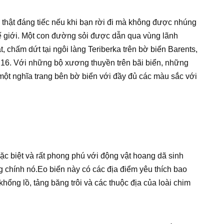
thật đáng tiếc nếu khi bạn rời đi mà không được nhúng
ế giới. Một con đường sỏi được dẫn qua vùng lãnh
t, chấm dứt tại ngôi làng Teriberka trên bờ biển Barents,
ỷ 16. Với những bộ xương thuyền trên bãi biển, những
 một nghĩa trang bên bờ biển với đầy đủ các màu sắc với
ặc biệt và rất phong phú với động vật hoang dã sinh
g chính nó.Eo biển này có các địa điểm yêu thích bao
ổng lồ, tảng băng trôi và các thuộc địa của loài chim