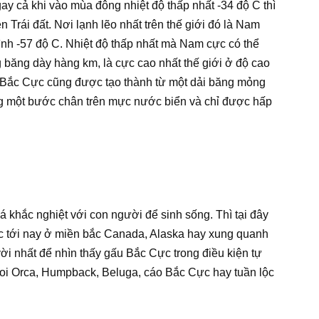
ay cả khi vào mùa đông nhiệt độ thấp nhất -34 độ C thì
 Trái đất. Nơi lạnh lẽo nhất trên thế giới đó là Nam
bình -57 độ C. Nhiệt độ thấp nhất mà Nam cực có thể
băng dày hàng km, là cực cao nhất thế giới ở độ cao
, Bắc Cực cũng được tạo thành từ một dải băng mỏng
ng một bước chân trên mực nước biển và chỉ được hấp
quá khắc nghiệt với con người để sinh sống. Thì tại đây
ớc tới nay ở miền bắc Canada, Alaska hay xung quanh
ời nhất để nhìn thấy gấu Bắc Cực trong điều kiện tự
 voi Orca, Humpback, Beluga, cáo Bắc Cực hay tuần lộc