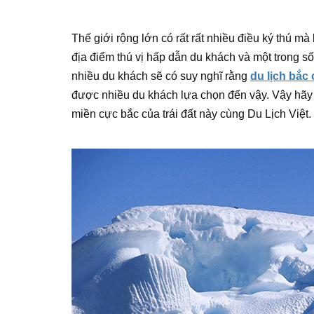
Thế giới rộng lớn có rất rất nhiều điều ký thú m
địa điểm thú vị hấp dẫn du khách và một trong s
nhiều du khách sẽ có suy nghĩ rằng
du lịch bắc
được nhiều du khách lựa chọn đến vậy. Vậy hãy c
miền cực bắc của trái đất này cùng Du Lịch Việt.