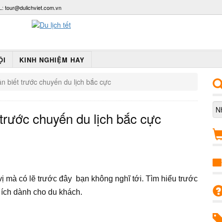
L:
tour@dulichviet.com.vn
ỘI
KINH NGHIỆM HAY
 biết trước chuyến du lịch bắc cực
trước chuyến du lịch bắc cực
ị mà có lẽ trước đây bạn không nghĩ tới. Tìm hiểu trước
ổ ích dành cho du khách.