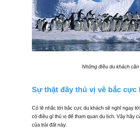
Những điều du khách cần 
Sự thật đầy thú vị về bắc cực
Có lẽ nhắc tới bắc cực du khách sẽ nghĩ ngay tớ
có điều gì thú vị để tham quan du lịch. Vậy hãy 
của trái đất này.