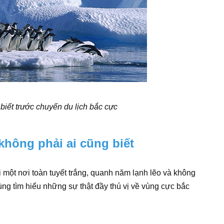
biết trước chuyến du lịch bắc cực
 không phải ai cũng biết
i một nơi toàn tuyết trắng, quanh năm lạnh lẽo và không
cùng tìm hiểu những sự thật đầy thú vị về vùng cực bắc