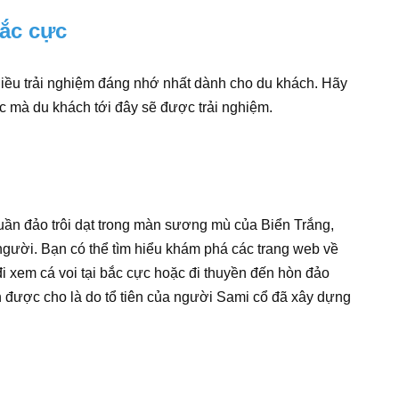
bắc cực
nhiều trải nghiệm đáng nhớ nhất dành cho du khách. Hãy
ực mà du khách tới đây sẽ được trải nghiệm.
uần đảo trôi dạt trong màn sương mù của Biển Trắng,
người. Bạn có thể tìm hiểu khám phá các trang web về
i xem cá voi tại bắc cực hoặc đi thuyền đến hòn đảo
n được cho là do tổ tiên của người Sami cổ đã xây dựng