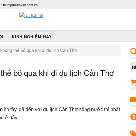
L:
tour@dulichviet.com.vn
ỘI
KINH NGHIỆM HAY
hông thể bỏ qua khi đi du lịch Cần Thơ
hể bỏ qua khi đi du lịch Cần Thơ
miền tây, đã đến với du lịch Cần Thơ sông nước thì nhất
n ở đây.