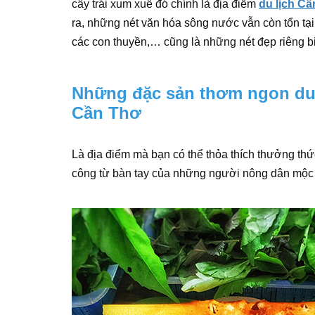
cây trái xum xuê đó chính là địa điểm
du lịch C
ra, những nét văn hóa sông nước vẫn còn tổn tại
các con thuyền,… cũng là những nét đẹp riêng bi
Những đặc sản thơm ngon du k
Cần Thơ
Là địa điểm mà bạn có thể thỏa thích thưởng th
công từ bàn tay của những người nông dân mộc 