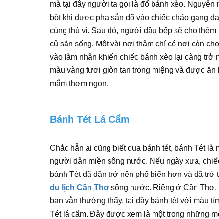
mà tại đây người ta gọi là đổ bánh xèo. Nguyên n
bột khi được pha sẵn đổ vào chiếc chảo gang đa
cùng thú vị. Sau đó, người đầu bếp sẽ cho thêm 
củ sắn sống. Một vài nơi thậm chí có nơi còn cho
vào làm nhân khiến chiếc bánh xèo lại càng tr
màu vàng tươi giòn tan trong miệng và được ăn 
mắm thơm ngon.
Bánh Tét Lá Cẩm
Chắc hẳn ai cũng biết qua bánh tét, bánh Tét là
người dân miền sông nước. Nếu ngày xưa, chiếc b
bánh Tét đã dần trở nên phổ biến hơn và đã trở
du lịch Cần Thơ
sông nước. Riêng ở Cần Thơ, bá
bạn vẫn thường thấy, tại đây bánh tét với màu t
Tét lá cẩm. Đây được xem là một trong những m