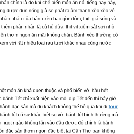
hân chính là do khi chế biến món ăn nổi tiếng nay này,
ng được đun nóng già sẽ phát ra âm thanh xèo xèo vô
phần nhân của bánh xèo bao gồm tôm, thịt, giá sống và
 thêm phân nhân là củ hủ dừa, thịt vịt xiêm sắt sợi nhỏ
ở nên thơm ngon ăn mãi không chán. Bánh xèo thường có
kèm với rất nhiều loại rau tươi khác nhau cùng nước
 một món ăn khá quen thuộc và phổ biến với hầu hết
ánh Tét chỉ xuất hiện vào mỗi dịp Tết đến thì bây giờ
 thành đặc sản mà du khách không thể bỏ qua khi đi
tour
nh tét có sự khác biệt so với bánh tét bình thường mà
ím ngọt ngào không lẫn vào đâu được đó chính là bánh
ón đặc sản thơm ngon đặc biệt tại Cần Thơ bạn không