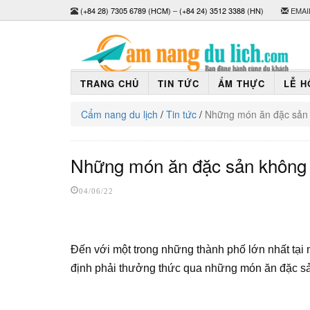
(+84 28) 7305 6789 (HCM)
–
(+84 24) 3512 3388 (HN)
EMAI
TRANG CHỦ
TIN TỨC
ẨM THỰC
LỄ H
Cẩm nang du lịch
/
Tin tức
/
Những món ăn đặc sản k
Những món ăn đặc sản không t
04/06/22
Đến với một trong những thành phố lớn nhất tại 
định phải thưởng thức qua những món ăn đặc sả