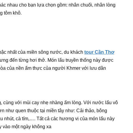
hác nhau cho bạn lựa chọn gồm: nhân chuối, nhân lòng
g tôm khô.
bậc nhất của miền sông nước, du khách
tour Cần Thơ
ưng đến từng hơi thở. Món lẩu truyền thống này được
 hòa của nền ẩm thực của người Khmer với lưu dân
, cùng với mùi cay nhẹ nhàng ấm lòng. Với nước lẩu vô
n như quen thuộc tại miền tây như: Cải thảo, bông
au nhút, cà tím,…. Tất cả các hương vị của món lẩu này
y vào một ngày không xa