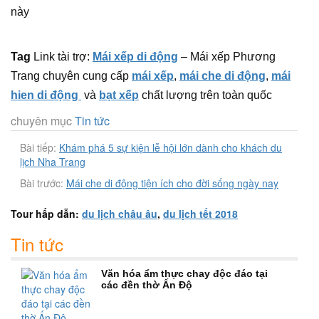
này
Tag
Link tài trợ:
Mái xếp di động
– Mái xếp Phương
Trang chuyên cung cấp
mái xếp
,
mái che di động
,
mái
hien di động
và
bạt xếp
chất lượng trên toàn quốc
chuyên mục
Tin tức
Bài tiếp:
Khám phá 5 sự kiện lễ hội lớn dành cho khách du
lịch Nha Trang
Bài trước:
Mái che di động tiện ích cho đời sống ngày nay
Tour hấp dẫn:
du lịch châu âu
,
du lịch tết 2018
Tin tức
Văn hóa ẩm thực chay độc đáo tại
các đền thờ Ấn Độ