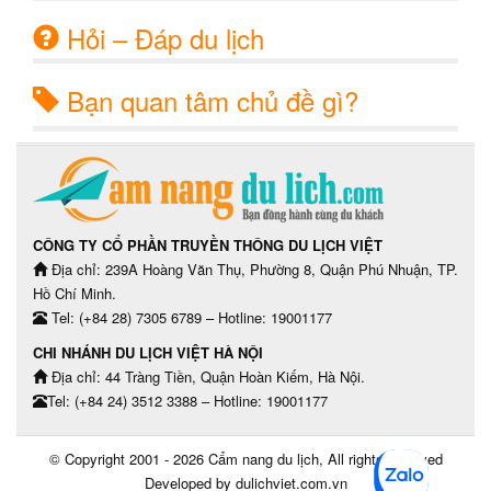
Hỏi – Đáp du lịch
Bạn quan tâm chủ đề gì?
CÔNG TY CỔ PHẦN TRUYỀN THÔNG DU LỊCH VIỆT
Địa chỉ: 239A Hoàng Văn Thụ, Phường 8, Quận Phú Nhuận, TP.
Hồ Chí Minh.
Tel: (+84 28) 7305 6789 – Hotline: 19001177
CHI NHÁNH DU LỊCH VIỆT HÀ NỘI
Địa chỉ: 44 Tràng Tiền, Quận Hoàn Kiếm, Hà Nội.
Tel: (+84 24) 3512 3388 – Hotline: 19001177
© Copyright 2001 - 2026
Cẩm nang du lịch
, All rights reserved
Developed by dulichviet.com.vn