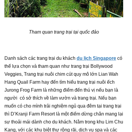
Tham quan trang trại tại quốc đảo
Danh sách các trang trại du khách
du lịch Singapore
có
thể lựa chọn và tham quan như trang trại Bollywood
Veggies, Trang trại nuôi chim cút quy mô lớn Lian Wah
Hang Quail Farm hay đến tìm hiểu trang trại nuôi ếch
Jurong Frog Farm là những điểm đến thú vị nếu bạn là
người có sở thích về làm vườn và trang trại. Nếu bạn
muốn có cho mình trải nghiệm ngủ qua đêm tại trang trại
thì D’Kranji Farm Resort là một điểm dừng chân mang lại
sự thoải mái dành cho du khách. Nằm trong khu Lim Chu
Kang, với các khu biệt thự rộng rãi, dịch vụ spa và các