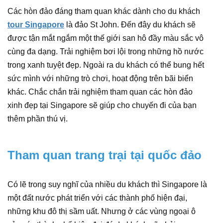
Các hòn đảo đáng tham quan khác dành cho du khách
tour Singapore
là đảo St John. Đến đây du khách sẽ
được tận mắt ngắm một thế giới san hô đầy màu sắc vô
cùng đa dạng. Trải nghiệm bơi lội trong những hồ nước
trong xanh tuyệt đẹp. Ngoài ra du khách có thể bung hết
sức mình với những trò chơi, hoạt động trên bãi biển
khác. Chắc chắn trải nghiệm tham quan các hòn đảo
xinh đẹp tại Singapore sẽ giúp cho chuyến đi của bạn
thêm phần thú vị.
Tham quan trang trại tại quốc đảo
Có lẽ trong suy nghĩ của nhiều du khách thì Singapore là
một đất nước phát triển với các thành phố hiện đại,
những khu đô thị sầm uất. Nhưng ở các vùng ngoại ô