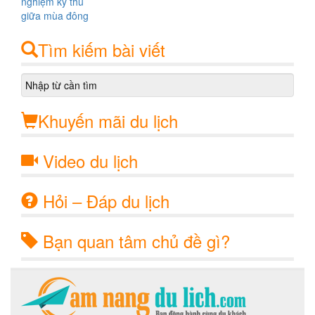
Tìm kiếm bài viết
Khuyến mãi du lịch
Video du lịch
Hỏi – Đáp du lịch
Bạn quan tâm chủ đề gì?