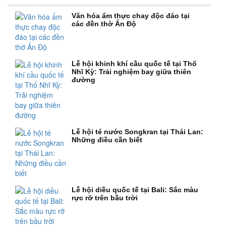
Văn hóa ẩm thực chay độc đáo tại
các đền thờ Ấn Độ
Lễ hội khinh khí cầu quốc tế tại Thổ
Nhĩ Kỳ: Trải nghiệm bay giữa thiên
đường
Lễ hội té nước Songkran tại Thái Lan:
Những điều cần biết
Lễ hội diều quốc tế tại Bali: Sắc màu
rực rỡ trên bầu trời