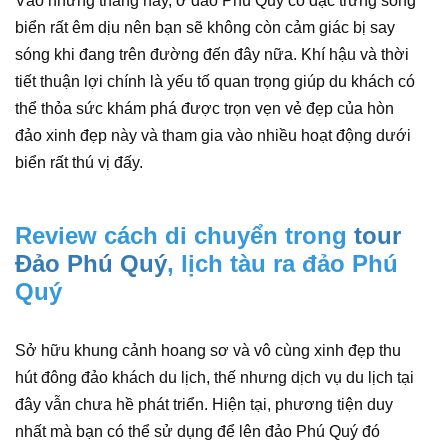
Vào những tháng này, ở đảo Phú Quý có đặc trưng sóng
biển rất êm dịu nên bạn sẽ không còn cảm giác bị say
sóng khi đang trên đường đến đây nữa. Khí hậu và thời
tiết thuận lợi chính là yếu tố quan trọng giúp du khách có
thể thỏa sức khám phá được trọn vẹn vẻ đẹp của hòn
đảo xinh đẹp này và tham gia vào nhiều hoạt động dưới
biển rất thú vị đấy.
Review cách di chuyển trong
tour
Đảo Phú Quý
, lịch tàu ra đảo Phú
Quý
Sở hữu khung cảnh hoang sơ và vô cùng xinh đẹp thu
hút đông đảo khách du lịch, thế nhưng dịch vụ du lịch tại
đây vẫn chưa hề phát triển. Hiện tại, phương tiện duy
nhất mà bạn có thể sử dụng để lên đảo Phú Quý đó