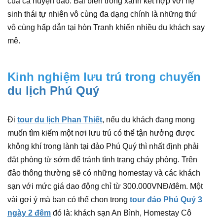
của cả huyện đảo. Bãi biển trong xanh kết hợp với hệ
sinh thái tự nhiên vô cùng đa dạng chính là những thứ
vô cùng hấp dẫn tại hòn Tranh khiến nhiều du khách say
mê.
Kinh nghiệm lưu trú trong chuyến
du lịch Phú Quý
Đi
tour du lịch Phan Thiết
, nếu du khách đang mong
muốn tìm kiếm một nơi lưu trú có thể tận hưởng được
không khí trong lành tại đảo Phú Quý thì nhất định phải
đặt phòng từ sớm để tránh tình trạng cháy phòng. Trên
đảo thông thường sẽ có những homestay và các khách
sạn với mức giá dao động chỉ từ 300.000VNĐ/đêm. Một
vài gợi ý mà bạn có thể chọn trong
tour đảo Phú Quý 3
ngày 2 đêm
đó là: khách sạn An Bình, Homestay Cô