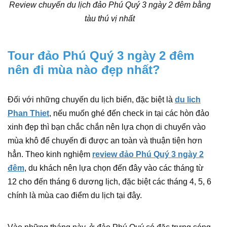
Review chuyến du lịch đảo Phú Quý 3 ngày 2 đêm bằng
tàu thú vị nhất
Tour đảo Phú Quý 3 ngày 2 đêm
nên đi mùa nào đẹp nhất?
Đối với những chuyến du lịch biển, đặc biệt là
du lich
Phan Thiet
, nếu muốn ghé đến check in tại các hòn đảo
xinh đẹp thì bạn chắc chắn nên lựa chọn di chuyển vào
mùa khô để chuyến đi được an toàn và thuận tiện hơn
hẳn. Theo kinh nghiệm
review đảo Phú Quý 3 ngày 2
đêm
, du khách nên lựa chọn đến đây vào các tháng từ
12 cho đến tháng 6 dương lịch, đặc biệt các tháng 4, 5, 6
chính là mùa cao điểm du lịch tại đây.