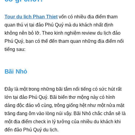
Tour du lich Phan Thiet
vốn có nhiều địa điểm tham
quan thú vị tại đảo Phú Quý mà du khách nhất định
không nên bỏ lỡ. Theo kinh nghiệm review du lịch đảo
Phú Quý, bạn có thể đến tham quan những địa điểm nổi
tiếng sau:
Bãi Nhỏ
Đây là một trong những bãi tắm nổi tiếng có sức hút rất
lớn tại đảo Phú Quý. Bãi biển thơ mộng này có hình
dáng độc đáo vô cùng, trông giống hệt như một nửa mặt
trăng đang ôm vào lòng núi vậy. Bãi Nhỏ chắc chắn sẽ là
một địa điểm check in lý tưởng của nhiều du khách khi
đến đảo Phú Quý du lịch.