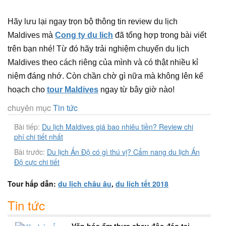
Hãy lưu lại ngay trọn bộ thông tin review du lịch
Maldives mà
Cong ty du lich
đã tổng hợp trong bài viết
trên bạn nhé! Từ đó hãy trải nghiệm chuyến du lịch
Maldives theo cách riêng của mình và có thật nhiều kỉ
niệm đáng nhớ. Còn chần chờ gì nữa mà không lên kế
hoạch cho
tour Maldives
ngay từ bây giờ nào!
chuyên mục
Tin tức
Bài tiếp:
Du lịch Maldives giá bao nhiêu tiền? Review chi
phí chi tiết nhất
Bài trước:
Du lịch Ấn Độ có gì thú vị? Cẩm nang du lịch Ấn
Độ cực chi tiết
Tour hấp dẫn:
du lịch châu âu
,
du lịch tết 2018
Tin tức