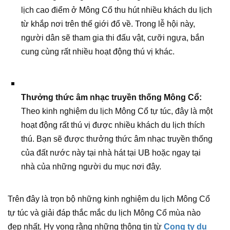
lịch cao điểm ở Mông Cổ thu hút nhiều khách du lịch
từ khắp nơi trên thế giới đổ về. Trong lễ hội này,
người dân sẽ tham gia thi đấu vật, cưỡi ngựa, bắn
cung cùng rất nhiều hoạt động thú vị khác.
Thưởng thức âm nhạc truyền thống Mông Cổ:
Theo kinh nghiệm du lịch Mông Cổ tự túc, đây là một
hoạt động rất thú vị được nhiều khách du lịch thích
thú. Bạn sẽ được thưởng thức âm nhạc truyền thống
của đất nước này tại nhà hát tại UB hoặc ngay tại
nhà của những người du mục nơi đây.
Trên đây là trọn bộ những kinh nghiệm du lịch Mông Cổ
tự túc và giải đáp thắc mắc du lịch Mông Cổ mùa nào
đẹp nhất. Hy vọng rằng những thông tin từ
Cong ty du