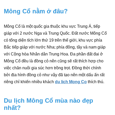
Mông Cổ nằm ở đâu?
Mông Cổ là một quốc gia thuộc khu vực Trung Á, tiếp
giáp với 2 nước Nga và Trung Quốc. Đất nước Mông Cổ
có tổng diện tích lớn thứ 19 trên thế giới, khu vực phía
Bắc tiếp giáp với nước Nha; phía đông, tây và nam giáp
với Cộng hòa Nhân dân Trung Hoa. Đa phần đất đai ở
Mông Cổ đều là đồng cỏ nên cũng sẽ rất thích hợp cho
việc chăn nuôi gia súc hơn trồng trọt. Đồng thời chính
bởi địa hình đồng cỏ như vậy đã tạo nên một dấu ấn rất
riêng chỉ khiến nhiều khách
du lich Mong Co
thích thú.
Du lịch Mông Cổ mùa nào đẹp
nhất?