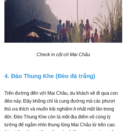
Check in cột cờ Mai Châu
4. Đào Thung Khe (Đèo đá trắng)
Trên đường đến với Mai Châu, du khách sẽ đi qua con
đèo này. Đây không chỉ là cung đường mà các phượt
thủ ưa thích và muốn trải nghiệm ít nhất một lần trong
đời. Đèo Thung Khe còn là một địa điểm vô cùng lý
tưởng để ngắm nhìn thung lũng Mai Châu từ trên cao.