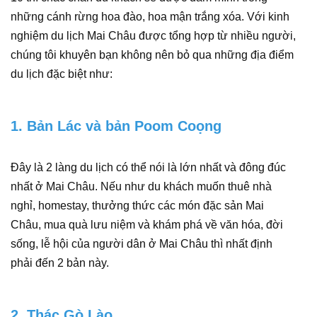
những cánh rừng hoa đào, hoa mận trắng xóa. Với kinh
nghiệm du lịch Mai Châu được tổng hợp từ nhiều người,
chúng tôi khuyên bạn không nên bỏ qua những địa điểm
du lịch đặc biệt như:
1. Bản Lác và bản Poom Coọng
Đây là 2 làng du lịch có thể nói là lớn nhất và đông đúc
nhất ở Mai Châu. Nếu như du khách muốn thuê nhà
nghỉ, homestay, thưởng thức các món đặc sản Mai
Châu, mua quà lưu niệm và khám phá về văn hóa, đời
sống, lễ hội của người dân ở Mai Châu thì nhất định
phải đến 2 bản này.
2. Thác Gò Lào