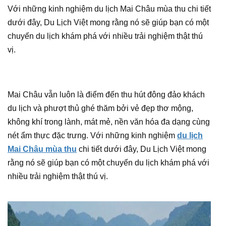
Với những kinh nghiệm du lịch Mai Châu mùa thu chi tiết
dưới đây, Du Lịch Việt mong rằng nó sẽ giúp bạn có một
chuyến du lịch khám phá với nhiều trải nghiệm thật thú
vị.
Mai Châu vẫn luôn là điểm đến thu hút đông đảo khách
du lịch và phượt thủ ghé thăm bởi vẻ đẹp thơ mộng,
không khí trong lành, mát mẻ, nền văn hóa đa dạng cùng
nét ẩm thực đặc trưng. Với những kinh nghiệm
du lịch
Mai Châu mùa thu
chi tiết dưới đây, Du Lịch Việt mong
rằng nó sẽ giúp bạn có một chuyến du lịch khám phá với
nhiều trải nghiệm thật thú vị.