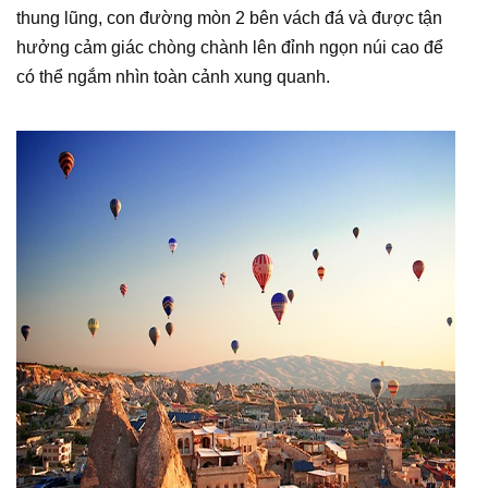
thung lũng, con đường mòn 2 bên vách đá và được tận
hưởng cảm giác chòng chành lên đỉnh ngọn núi cao để
có thể ngắm nhìn toàn cảnh xung quanh.