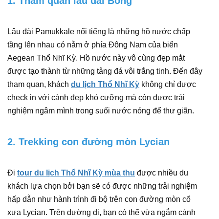
1. Tham quan lâu đài Bông
Lâu đài Pamukkale nổi tiếng là những hồ nước chấp
tầng lên nhau có nằm ở phía Đông Nam của biển
Aegean Thổ Nhĩ Kỳ. Hồ nước này vô cùng đẹp mắt
được tạo thành từ những tảng đá vôi trắng tinh. Đến đây
tham quan, khách
du lịch Thổ Nhĩ Kỳ
không chỉ được
check in với cảnh đẹp khó cưỡng mà còn được trải
nghiệm ngâm mình trong suối nước nóng để thư giãn.
2. Trekking con đường mòn Lycian
Đi
tour du lịch Thổ Nhĩ Kỳ mùa thu
được nhiều du
khách lựa chọn bởi bạn sẽ có được những trải nghiệm
hấp dẫn như hành trình đi bộ trên con đường mòn cổ
xưa Lycian. Trên đường đi, bạn có thể vừa ngắm cảnh