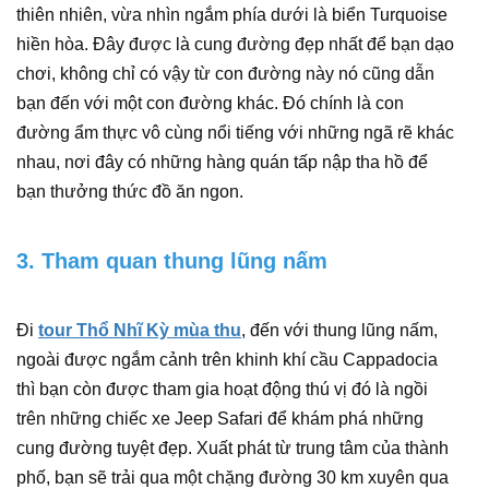
thiên nhiên, vừa nhìn ngắm phía dưới là biển Turquoise
hiền hòa. Đây được là cung đường đẹp nhất để bạn dạo
chơi, không chỉ có vậy từ con đường này nó cũng dẫn
bạn đến với một con đường khác. Đó chính là con
đường ẩm thực vô cùng nổi tiếng với những ngã rẽ khác
nhau, nơi đây có những hàng quán tấp nập tha hồ để
bạn thưởng thức đồ ăn ngon.
3. Tham quan thung lũng nấm
Đi
tour Thổ Nhĩ Kỳ mùa thu
, đến với thung lũng nấm,
ngoài được ngắm cảnh trên khinh khí cầu Cappadocia
thì bạn còn được tham gia hoạt động thú vị đó là ngồi
trên những chiếc xe Jeep Safari để khám phá những
cung đường tuyệt đẹp. Xuất phát từ trung tâm của thành
phố, bạn sẽ trải qua một chặng đường 30 km xuyên qua