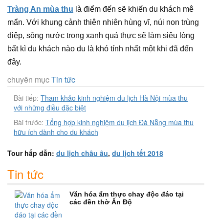
Tràng An mùa thu
là điểm đến sẽ khiến du khách mê
mẩn. Với khung cảnh thiên nhiên hùng vĩ, núi non trùng
điệp, sông nước trong xanh quả thực sẽ làm siêu lòng
bất kì du khách nào du là khó tính nhất một khi đã đến
đây.
chuyên mục
Tin tức
Bài tiếp:
Tham khảo kinh nghiệm du lịch Hà Nội mùa thu
với những điều đặc biệt
Bài trước:
Tổng hợp kinh nghiệm du lịch Đà Nẵng mùa thu
hữu ích dành cho du khách
Tour hấp dẫn:
du lịch châu âu
,
du lịch tết 2018
Tin tức
Văn hóa ẩm thực chay độc đáo tại
các đền thờ Ấn Độ