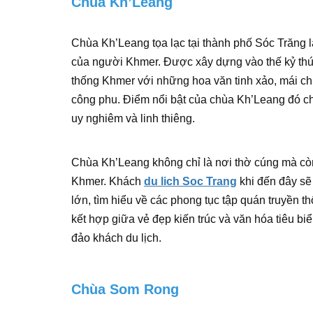
Chùa Kh’Leang
Chùa Kh’Leang tọa lạc tại thành phố Sóc Trăng l
của người Khmer. Được xây dựng vào thế kỷ thứ 
thống Khmer với những hoa văn tinh xảo, mái ch
công phu. Điểm nổi bật của chùa Kh’Leang đó chí
uy nghiêm và linh thiêng.
Chùa Kh’Leang không chỉ là nơi thờ cúng mà còn
Khmer. Khách
du lich Soc Trang
khi đến đây s
lớn, tìm hiểu về các phong tục tập quán truyền 
kết hợp giữa vẻ đẹp kiến trúc và văn hóa tiêu b
đảo khách du lịch.
Chùa Som Rong