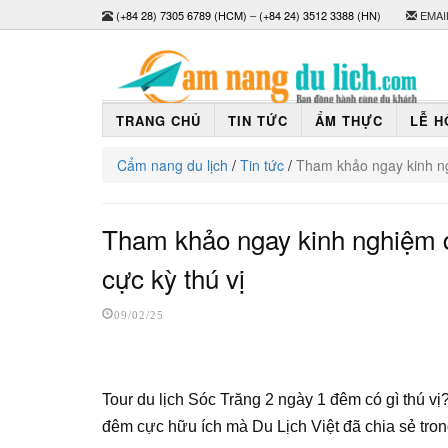
(+84 28) 7305 6789 (HCM)
–
(+84 24) 3512 3388 (HN)
EMAI
TRANG CHỦ
TIN TỨC
ẨM THỰC
LỄ H
Cẩm nang du lịch
/
Tin tức
/
Tham khảo ngay kinh ng
Tham khảo ngay kinh nghiệm d
cực kỳ thú vị
09/02/25
Tour du lịch Sóc Trăng 2 ngày 1 đêm có gì thú vị?
đêm cực hữu ích mà Du Lịch Việt đã chia sẻ trong