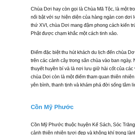
Chùa Dơi hay còn gọi là Chùa Mã Tộc, là một tr
nổi bật với sự hiện diện của hàng ngàn con dơi
thứ XVI, chùa Dơi mang đậm phong cách kiến tr
Phật được chạm khắc một cách tinh xảo.
Điểm đặc biệt thu hút khách du lịch đến chùa Dơ
trên các cành cây trong sân chùa vào ban ngày. N
thuyết huyền bí và là nơi lưu giữ hài cốt của các 
chùa Dơi còn là một điểm tham quan thiên nhiên 
yên bình, thanh tịnh và khám phá đời sống tâm 
Cồn Mỹ Phước
Cồn Mỹ Phước thuộc huyện Kế Sách, Sóc Trăng vố
cảnh thiên nhiên tươi đẹp và không khí trong l