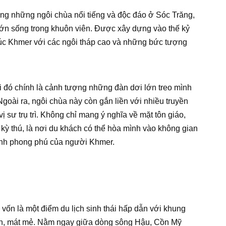
ong những ngôi chùa nổi tiếng và độc đáo ở Sóc Trăng,
 lớn sống trong khuôn viên. Được xây dựng vào thế kỷ
úc Khmer với các ngôi tháp cao và những bức tượng
i đó chính là cảnh tượng những đàn dơi lớn treo mình
goài ra, ngôi chùa này còn gắn liền với nhiều truyền
vị sư trụ trì. Không chỉ mang ý nghĩa về mặt tôn giáo,
kỳ thú, là nơi du khách có thể hòa mình vào không gian
linh phong phú của người Khmer.
n là một điểm du lịch sinh thái hấp dẫn với khung
ành, mát mẻ. Nằm ngay giữa dòng sông Hậu, Cồn Mỹ