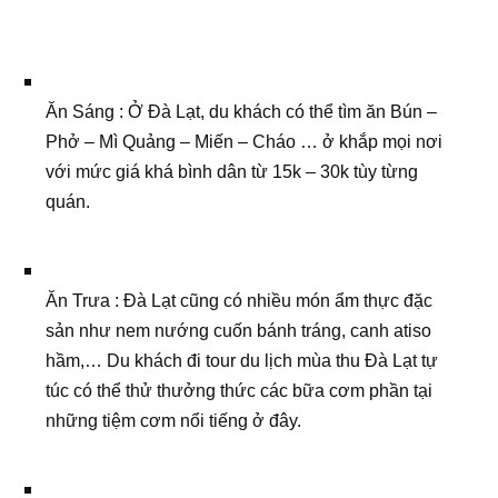
Ăn Sáng : Ở Đà Lạt, du khách có thể tìm ăn Bún –
Phở – Mì Quảng – Miến – Cháo … ở khắp mọi nơi
với mức giá khá bình dân từ 15k – 30k tùy từng
quán.
Ăn Trưa : Đà Lạt cũng có nhiều món ẩm thực đặc
sản như nem nướng cuốn bánh tráng, canh atiso
hầm,… Du khách đi tour du lịch mùa thu Đà Lạt tự
túc có thể thử thưởng thức các bữa cơm phần tại
những tiệm cơm nổi tiếng ở đây.