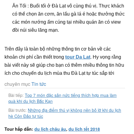
Ăn Tối : Buổi tối ở Đà Lạt vô cùng thú vị. Thực khách
có thể chọn ăn cơm, ăn lẩu gà lá é hoặc thưởng thức
các món nướng ấm cúng tại nhiều quán ăn có view
đồi núi siêu lãng mạn.
Trên đây là toàn bộ những thông tin cơ bản về các
khoản chi phí cần thiết trong
tour Da Lat
. Hy vọng rằng
bài viết này sẽ giúp cho bạn có thêm nhiều thông tin hữu
ích cho chuyến du lịch mùa thu Đà Lạt tự túc sắp tới
chuyên mục
Tin tức
Bài tiếp:
Top 7 món đặc sản nức tiếng thích hợp mua làm
quà khi du lịch Bắc Kạn
Bài trước:
Những địa điểm thú vị không nên bỏ lỡ khi du lịch
hè Côn Đảo tự túc
Tour hấp dẫn:
du lịch châu âu
,
du lịch tết 2018