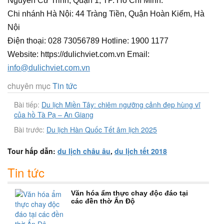
Nguyễn Cư Trinh, Quận 1, TP. Hồ Chí Minh.
Chi nhánh Hà Nội: 44 Tràng Tiền, Quận Hoàn Kiếm, Hà
Nội
Điện thoại: 028 73056789 Hotline: 1900 1177
Website: https://dulichviet.com.vn Email:
info@dulichviet.com.vn
chuyên mục
Tin tức
Bài tiếp:
Du lịch Miền Tây: chiêm ngưỡng cảnh đẹp hùng vĩ
của hồ Tà Pạ – An Giang
Bài trước:
Du lịch Hàn Quốc Tết âm lịch 2025
Tour hấp dẫn:
du lịch châu âu
,
du lịch tết 2018
Tin tức
Văn hóa ẩm thực chay độc đáo tại
các đền thờ Ấn Độ