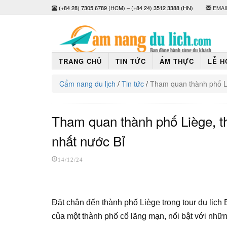
(+84 28) 7305 6789 (HCM)
–
(+84 24) 3512 3388 (HN)
EMAI
TRANG CHỦ
TIN TỨC
ẨM THỰC
LỄ H
Cẩm nang du lịch
/
Tin tức
/
Tham quan thành phố L
Tham quan thành phố Liège, 
nhất nước Bỉ
14/12/24
Đặt chân đến thành phố Liège trong tour du lịch
của một thành phố cổ lãng mạn, nổi bật với những 