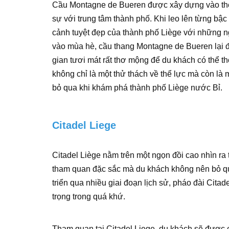
Cầu Montagne de Bueren được xây dựng vào thế
sự với trung tâm thành phố. Khi leo lên từng b
cảnh tuyệt đẹp của thành phố Liège với những n
vào mùa hè, cầu thang Montagne de Bueren lại đ
gian tươi mát rất thơ mộng để du khách có thể 
không chỉ là một thử thách về thể lực mà còn là
bỏ qua khi khám phá thành phố Liège nước Bỉ.
Citadel Liege
Citadel Liège nằm trên một ngọn đồi cao nhìn ra
tham quan đặc sắc mà du khách không nên bỏ q
triển qua nhiều giai đoạn lịch sử, pháo đài Citad
trọng trong quá khứ.
Tham quan tại Citadel Liege, du khách sẽ được 