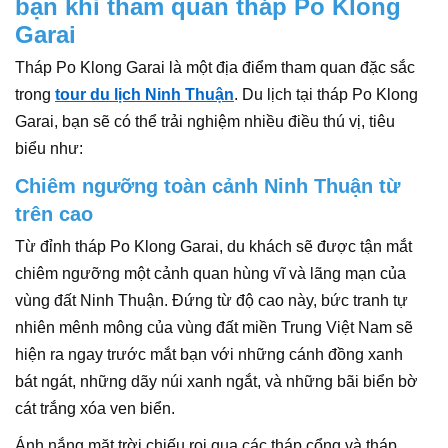
bạn khi tham quan tháp Po Klong
Garai
Tháp Po Klong Garai là một địa điểm tham quan đặc sắc
trong
tour du lịch Ninh Thuận
. Du lịch tại tháp Po Klong
Garai, bạn sẽ có thể trải nghiệm nhiều điều thú vị, tiêu
biểu như:
Chiêm ngưỡng toàn cảnh Ninh Thuận từ
trên cao
Từ đỉnh tháp Po Klong Garai, du khách sẽ được tận mắt
chiêm ngưỡng một cảnh quan hùng vĩ và lãng mạn của
vùng đất Ninh Thuận. Đứng từ độ cao này, bức tranh tự
nhiên mênh mông của vùng đất miền Trung Việt Nam sẽ
hiện ra ngay trước mắt bạn với những cánh đồng xanh
bát ngát, những dãy núi xanh ngắt, và những bãi biển bờ
cát trắng xóa ven biển.
Ánh nắng mặt trời chiếu rọi qua các tháp cổng và tháp