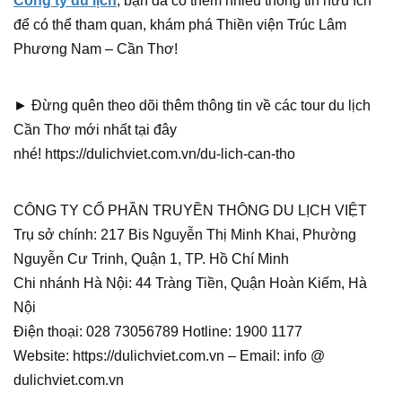
Công ty du lịch
, bạn đã có thêm nhiều thông tin hữu ích
để có thể tham quan, khám phá Thiền viện Trúc Lâm
Phương Nam – Cần Thơ!
► Đừng quên theo dõi thêm thông tin về các tour du lịch
Cần Thơ mới nhất tại đây
nhé! https://dulichviet.com.vn/du-lich-can-tho
CÔNG TY CỔ PHẦN TRUYỀN THÔNG DU LỊCH VIỆT
Trụ sở chính: 217 Bis Nguyễn Thị Minh Khai, Phường
Nguyễn Cư Trinh, Quận 1, TP. Hồ Chí Minh
Chi nhánh Hà Nội: 44 Tràng Tiền, Quận Hoàn Kiếm, Hà
Nội
Điện thoại: 028 73056789 Hotline: 1900 1177
Website: https://dulichviet.com.vn – Email: info @
dulichviet.com.vn