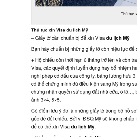
Thủ tục x
Thủ tục xin Visa du lịch Mỹ
– Giấy tờ cần chuẩn bị để xin Visa
du lịch Mỹ
Bạn hãy chuẩn bị những giấy tờ còn hiệu lực để 
+ Hộ chiếu còn thời hạn 6 tháng trở lên và còn t
Visa, các quyết định tuyển dụng hay bổ nhiệm ha
nghỉ phép có dấu của công ty, bảng lương hưu 3 t
có thể chứng minh đủ điều kiện sang Mỹ trong s
chứng nhận quyền sử dụng đất nhà cửa, ô tô…, b
ảnh 3×4, 5×5.
Có điểm lưu ý đó là những giấy tờ trong bộ hồ s
gốc để đối chiếu. Bởi vì ĐSQ Mỹ sẽ không chấp nh
để có thể xin Visa
du lịch Mỹ
.