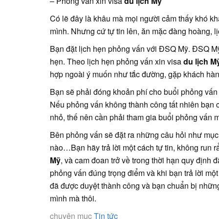
– Phỏng vấn xin visa
du lịch Mỹ
Có lẽ đây là khâu mà mọi người cảm thấy khó khă
mình. Nhưng cứ tự tin lên, ăn mặc đàng hoàng, l
Bạn đặt lịch hẹn phỏng vấn với ĐSQ Mỹ. ĐSQ Mỹ 
hẹn. Theo lịch hẹn phỏng vấn xin visa
du lịch M
hợp ngoài ý muốn như tắc đường, gặp khách hà
Bạn sẽ phải đóng khoản phí cho buổi phỏng vấn v
Nếu phỏng vấn không thành công tất nhiên bạn cũ
nhỏ, thế nên cần phải tham gia buổi phỏng vấn 
Bên phỏng vấn sẽ đặt ra những câu hỏi như mục đí
nào…Bạn hãy trả lời một cách tự tin, không run rẩ
Mỹ
, và cam đoan trở về trong thời hạn quy định đã
phỏng vấn đúng trọng điểm và khi bạn trả lời một
đã được duyệt thành công và bạn chuẩn bị những
mình mà thôi.
chuyên mục
Tin tức