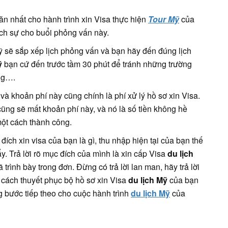
n nhất cho hành trình xin Visa thực hiện
Tour Mỹ
của
ịch sự cho buổi phỏng vấn này.
sẽ sắp xếp lịch phỏng vấn và bạn hãy đến đúng lịch
ỹ
bạn cứ đến trước tầm 30 phút để tránh những trường
ng….
à khoản phí này cũng chính là phí xử lý hồ sơ xin Visa.
ng sẽ mất khoản phí này, và nó là số tiền không hề
một cách thành công.
ch xin visa của bạn là gì, thu nhập hiện tại của bạn thế
y. Trả lời rõ mục đích của mình là xin cấp Visa
du lịch
 trình bày trong đơn. Đừng có trả lời lan man, hãy trả lời
 cách thuyết phục bộ hồ sơ xin Visa
du lịch Mỹ
của bạn
 bước tiếp theo cho cuộc hành trình
du lịch Mỹ
của