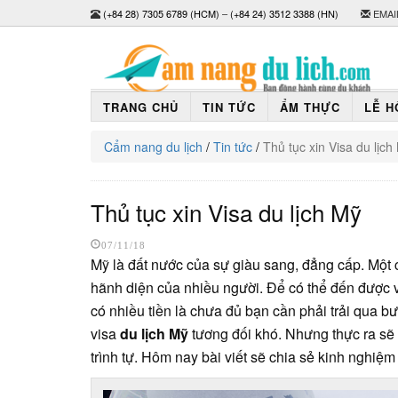
(+84 28) 7305 6789 (HCM)
–
(+84 24) 3512 3388 (HN)
EMAI
TRANG CHỦ
TIN TỨC
ẨM THỰC
LỄ H
Cẩm nang du lịch
/
Tin tức
/
Thủ tục xin Visa du lịch
Thủ tục xin Visa du lịch Mỹ
07/11/18
Mỹ là đất nước của sự giàu sang, đẳng cấp. Một
hãnh diện của nhiều người. Để có thể đến được v
có nhiều tiền là chưa đủ bạn cần phải trải qua bư
visa
du lịch Mỹ
tương đối khó. Nhưng thực ra sẽ
trình tự. Hôm nay bài viết sẽ chia sẻ kinh nghiệm