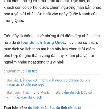
xuất hiện những cơn mưa rào kéo dài. Đặc biệt, du
khách còn có cơ hội được chiêm ngưỡng màn bắn pháo
hoa tuyệt vời nhất, lớn nhất vào ngày Quốc Khánh của
Trung Quốc
Trên đây là thông tin về những thời điểm đẹp nhất, thích
hợp để đi
tour du lịch Trung Quốc
. Tùy theo sở thích,
mục đích và lịch trình mà bạn hãy lựa chọn thời điểm
phù hợp để ghé thăm vùng đất này, khám phá và trải
nghiệm nhiều hoạt động thú vị nhé!
chuyên mục
Tin tức
Bài tiếp:
Bất ngờ với những đất nước có chi phí du lịch
Châu Âu rẻ đến bất ngờ
Bài trước:
Thành phố Munich – Địa điểm du lịch Đức cổ
kính hấp dẫn du khách
Tour hấp dẫn:
du lịch châu âu
,
du lịch tết 2018