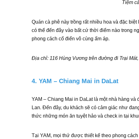
Tiệm cà
Quán cà phê này trồng rất nhiều hoa và đặc biệt 
có thể đến đây vào bất cứ thời điểm nào trong n
phong cách cổ điển vô cùng ấm áp.
Địa chỉ: 116 Hùng Vương trên đường đi Trại Mát
4. YAM – Chiang Mai in DaLat
YAM – Chiang Mai in DaLat là một nhà hàng và 
Lan. Đến đây, du khách sẽ có cảm giác như đang
thức những món ăn tuyệt hảo và check in tại k
Tại YAM, mọi thứ được thiết kế theo phong cách t