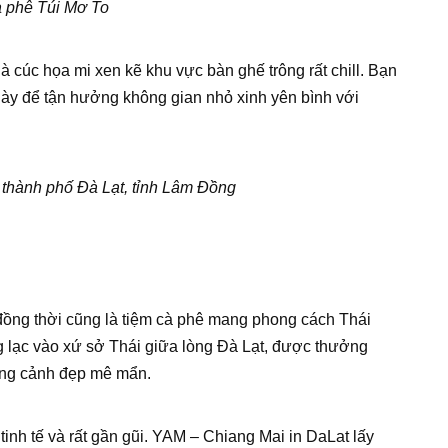
 phê Túi Mơ To
là cúc họa mi xen kẽ khu vực bàn ghế trông rất chill. Bạn
gày để tận hưởng không gian nhỏ xinh yên bình với
, thành phố Đà Lạt, tỉnh Lâm Đồng
đồng thời cũng là tiệm cà phê mang phong cách Thái
 lạc vào xứ sở Thái giữa lòng Đà Lạt, được thưởng
hung cảnh đẹp mê mẩn.
inh tế và rất gần gũi. YAM – Chiang Mai in DaLat lấy