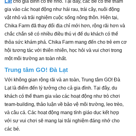
Lat
cho gia đình có trẻ nhỏ. Tại đây, các bé có thể tham
gia vào các hoạt động như hái rau, trái cây, nuôi động
vật nhỏ và trải nghiệm cuộc sống nông thôn. Hiện tại,
Chika Farm đã thay đổi địa chỉ mới hơn, rộng rãi hơn và
chắc chắn sẽ có nhiều điều thú vị để du khách có thể
thỏa sức khám phá. Chika Farm mang đến cho trẻ em cơ
hội tương tác với thiên nhiên, học hỏi và vui chơi trong
một môi trường an toàn nhất.
Trung tâm GO! Đà Lạt
Với không gian rộng rãi và an toàn, Trung tâm GO! Đà
Lạt là điểm đến lý tưởng cho cả gia đình. Tại đây, du
khách có thể tham gia vào các hoạt động như trò chơi
team-building, thảo luận về bảo vệ môi trường, leo trèo,
và câu cá. Các hoạt động mang tính giáo dục kết hợp
với sự vui chơi sẽ mang lại trải nghiệm đáng nhớ cho
các bé.