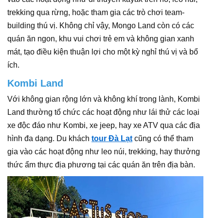
trekking qua rừng, hoặc tham gia các trò chơi team-
building thú vị. Không chỉ vậy, Mongo Land còn có các
quán ăn ngon, khu vui chơi trẻ em và không gian xanh
mát, tạo điều kiện thuận lợi cho một kỳ nghỉ thú vị và bổ
ích.
Kombi Land
Với không gian rộng lớn và không khí trong lành, Kombi
Land thường tổ chức các hoạt động như lái thử các loại
xe độc đáo như Kombi, xe jeep, hay xe ATV qua các địa
hình đa dạng. Du khách
tour Đà Lạt
cũng có thể tham
gia vào các hoạt động như leo núi, trekking, hay thưởng
thức ẩm thực địa phương tại các quán ăn trên địa bàn.