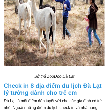
Sở thú ZooDoo Đà Lạt
Check in 8 địa điểm du lịch Đà Lạt
lý tưởng dành cho trẻ em
Đà Lạt là một điểm đến tuyệt vời cho các gia đình có trẻ
nhỏ. Ngoài những điểm du lịch check-in và nhà hàng