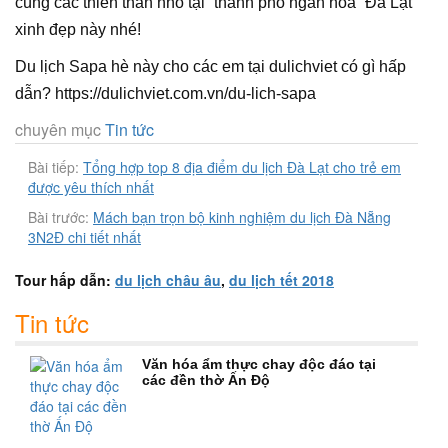
cùng các thiên thần nhỏ tại “thành phố ngàn hoa” Đà Lạt
xinh đẹp này nhé!
Du lịch Sapa hè này cho các em tại dulichviet có gì hấp
dẫn? https://dulichviet.com.vn/du-lich-sapa
chuyên mục
Tin tức
Bài tiếp:
Tổng hợp top 8 địa điểm du lịch Đà Lạt cho trẻ em
được yêu thích nhất
Bài trước:
Mách bạn trọn bộ kinh nghiệm du lịch Đà Nẵng
3N2Đ chi tiết nhất
Tour hấp dẫn:
du lịch châu âu
,
du lịch tết 2018
Tin tức
Văn hóa ẩm thực chay độc đáo tại
các đền thờ Ấn Độ