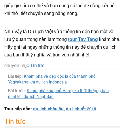
giúp giữ ấm cơ thể và bạn cũng có thể dễ dàng cởi bỏ
khi thời tiết chuyển sang nắng nóng.
Như vậy là Du Lịch Việt vừa thông tin đến bạn một vài
lưu ý quan trọng nên làm trong
tour Tay Tang
khám phá.
Hãy ghi lại ngay những thông tin này để chuyến du lịch
của bạn thật ý nghĩa và trọn vẹn nhất nhé!
chuyên mục
Tin tức
Bài tiếp:
Khám phá vẻ đẹp độc lạ của thành phố
Yogyakarta khi du lịch Indonesia
Bài trước:
Khám phá khu phố Harajuku thời thượng bậc
nhất khi du lịch Nhật Bản
Tour hấp dẫn:
du lịch châu âu
,
du lịch tết 2018
Tin tức