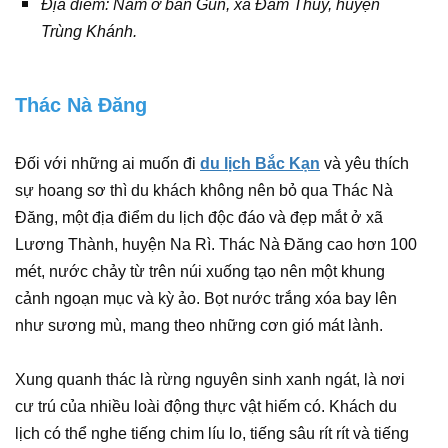
Địa điểm: Nằm ở bản Gun, xã Đàm Thủy, huyện
Trùng Khánh.
Thác Nà Đăng
Đối với những ai muốn đi
du lịch Bắc Kạn
và yêu thích
sự hoang sơ thì du khách không nên bỏ qua Thác Nà
Đăng, một địa điểm du lịch độc đáo và đẹp mắt ở xã
Lương Thành, huyện Na Rì. Thác Nà Đăng cao hơn 100
mét, nước chảy từ trên núi xuống tạo nên một khung
cảnh ngoạn mục và kỳ ảo. Bọt nước trắng xóa bay lên
như sương mù, mang theo những cơn gió mát lành.
Xung quanh thác là rừng nguyên sinh xanh ngát, là nơi
cư trú của nhiều loài động thực vật hiếm có. Khách du
lịch có thể nghe tiếng chim líu lo, tiếng sâu rít rít và tiếng