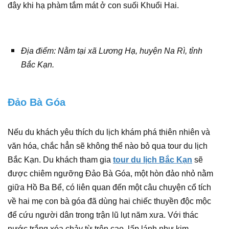
đây khi hạ phàm tắm mát ở con suối Khuổi Hai.
Địa điểm: Nằm tại xã Lương Hạ, huyện Na Rì, tỉnh
Bắc Kạn.
Đảo Bà Góa
Nếu du khách yêu thích du lịch khám phá thiên nhiên và
văn hóa, chắc hẳn sẽ không thể nào bỏ qua tour du lịch
Bắc Kạn. Du khách tham gia
tour du lịch Bắc Kạn
sẽ
được chiêm ngưỡng Đảo Bà Góa, một hòn đảo nhỏ nằm
giữa Hồ Ba Bể, có liên quan đến một câu chuyện cổ tích
về hai mẹ con bà góa đã dùng hai chiếc thuyền độc mộc
để cứu người dân trong trận lũ lụt năm xưa. Với thác
nước trắng xóa chảy từ trên cao, lấp lánh như kim