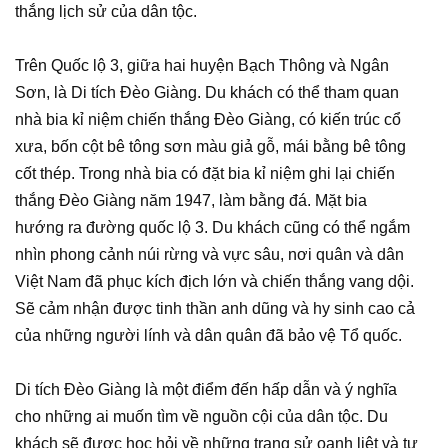
thắng lịch sử của dân tộc.
Trên Quốc lộ 3, giữa hai huyện Bạch Thông và Ngân
Sơn, là Di tích Đèo Giàng. Du khách có thể tham quan
nhà bia kỉ niệm chiến thắng Đèo Giàng, có kiến trúc cổ
xưa, bốn cột bê tông sơn màu giả gỗ, mái bằng bê tông
cốt thép. Trong nhà bia có đặt bia kỉ niệm ghi lại chiến
thắng Đèo Giàng năm 1947, làm bằng đá. Mặt bia
hướng ra đường quốc lộ 3. Du khách cũng có thể ngắm
nhìn phong cảnh núi rừng và vực sâu, nơi quân và dân
Việt Nam đã phục kích địch lớn và chiến thắng vang dội.
Sẽ cảm nhận được tinh thần anh dũng và hy sinh cao cả
của những người lính và dân quân đã bảo vệ Tổ quốc.
Di tích Đèo Giàng là một điểm đến hấp dẫn và ý nghĩa
cho những ai muốn tìm về nguồn cội của dân tộc. Du
khách sẽ được học hỏi về những trang sử oanh liệt và tự