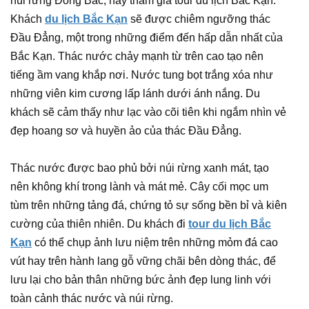
núi rừng Đông Bắc, hãy tham gia tour du lịch Bắc Kạn.
Khách
du lịch Bắc Kạn
sẽ được chiêm ngưỡng thác
Đầu Đẳng, một trong những điểm đến hấp dẫn nhất của
Bắc Kạn. Thác nước chảy mạnh từ trên cao tạo nên
tiếng ầm vang khắp nơi. Nước tung bọt trắng xóa như
những viên kim cương lấp lánh dưới ánh nắng. Du
khách sẽ cảm thấy như lạc vào cõi tiên khi ngắm nhìn vẻ
đẹp hoang sơ và huyền ảo của thác Đầu Đẳng.
Thác nước được bao phủ bởi núi rừng xanh mát, tạo
nên không khí trong lành và mát mẻ. Cây cối mọc um
tùm trên những tảng đá, chứng tỏ sự sống bền bỉ và kiên
cường của thiên nhiên. Du khách đi
tour du lịch Bắc
Kạn
có thể chụp ảnh lưu niệm trên những mỏm đá cao
vút hay trên hành lang gỗ vững chãi bên dòng thác, để
lưu lại cho bản thân những bức ảnh đẹp lung linh với
toàn cảnh thác nước và núi rừng.