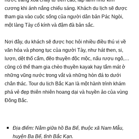
cương khi ánh nắng chiếu sáng. Khách du lịch sẽ được
tham gia vào cuộc sống của người dân bản Pác Ngòi,
một làng Tày cổ kính và đậm đà bản sắc.
Nơi đây, du khách sẽ được học hỏi nhiều điều thú vị về
văn hóa và phong tục của người Tày, như hát then, si,
lượn, dệt thổ cẩm, đẽo thuyền độc mộc, nấu rượu ngô,…
cũng có thể tham gia chèo thuyền kayak hay tắm mát ở
những vũng nước trong vắt và những hòn đá to dưới
chân thác. Tour du lịch Bắc Kạn là một hành trình khám
phá vẻ đẹp thiên nhiên hoang dại và huyền ảo của vùng
Đông Bắc.
Địa điểm: Nằm giữa hồ Ba Bể, thuộc xã Nam Mẫu,
huyện Ba Bể, tỉnh Bắc Kạn.