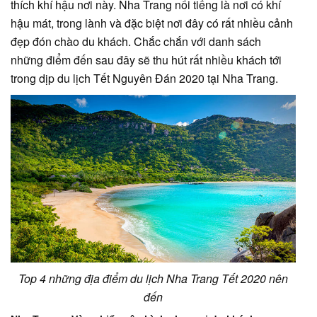
thích khí hậu nơi này. Nha Trang nổi tiếng là nơi có khí
hậu mát, trong lành và đặc biệt nơi đây có rất nhiều cảnh
đẹp đón chào du khách. Chắc chắn với danh sách
những điểm đến sau đây sẽ thu hút rất nhiều khách tới
trong dịp du lịch Tết Nguyên Đán 2020 tại Nha Trang.
Top 4 những địa điểm du lịch Nha Trang Tết 2020 nên
đến