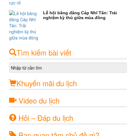
Lễ hội băng đăng Cáp Nhĩ Tân: Trải
nghiệm kỳ thú giữa mùa đông
Tìm kiếm bài viết
Khuyến mãi du lịch
Video du lịch
Hỏi – Đáp du lịch
Bạn quan tâm chủ đề gì?