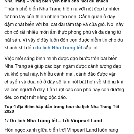
Nha Trang – Vùng biển yên bình cho mọi du khách
Thành phố biển Nha Trang hiện ra với nét đẹp tự nhiên
từ bàn tay của thiên nhiên tạo nên. Cảnh quan ở đây
đậm chất biển với bãi cát dài tăm tắp và của gió. Nơi này
còn có rất nhiều món ẩm thực phong phú và đa dạng từ
hải sản. Vì vậy ở đây luôn đón trọn được niềm tin cho du
khách khi đến
du lịch Nha Trang tết
sắp tới.
Việc mỗi sáng bình minh được dạo bước trên bãi biển
Nha Trang sẽ giúp các bạn ngắm được cảnh tượng đẹp
và khó phai này. Nhiều cánh mai, cánh đào được vận
chuyển và đua nở ở đây sẽ làm nổi bật hơn về không khí
và con người ở đây. Lần lượt các con phố hay con đường
đều có một nét riêng độc đáo.
Top 4 địa điểm hấp dẫn trong tour du lịch Nha Trang Tết
2020
1/ Du lịch Nha Trang tết – Tới Vinpearl Land
Hòn ngọc xanh giữa biển trời Vinpearl Land luôn rang