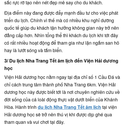
sắc rực rỡ tạo nên nét đẹp mê say cho du khách.
Địa điểm này đang được đẩy mạnh đầu tư cho việc phát
triển du lịch. Chính vì thế mà có nhiều khu nghỉ dưỡng
quốc tế giúp du khách tận hưởng không gian này trở nên
đẳng cấp hơn. Nhìn tổng thể thì khách du lịch khi tới đây
có rất nhiều hoạt động để tham gia như lặn ngắm san hô
hay là lướt sóng và tắm biển.
3/ Du lịch Nha Trang Tết âm lịch đến Viện Hải dương
học
Viện Hải dương học nằm ngay tại địa chỉ số 1 Cầu Đá và
chỉ cách trung tâm thành phố Nha Trang 6km. Viện Hải
dương học này được biết tới là nơi chuyên nghiên cứu về
đời sống của cá loài động thực vật dưới biển của Khánh
Hòa. Hành trình
du lịch Nha Trang Tết âm lịch
tại viện
Hải dương học sẽ trở nên thú vị khi được dịp ghé qua
tham quan và vui chơi tại đây.