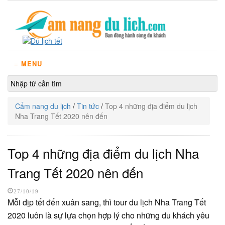
≡ MENU
Cẩm nang du lịch
/
Tin tức
/
Top 4 những địa điểm du lịch
Nha Trang Tết 2020 nên đến
Top 4 những địa điểm du lịch Nha
Trang Tết 2020 nên đến
27/10/19
Mỗi dịp tết đến xuân sang, thì tour du lịch Nha Trang Tết
2020 luôn là sự lựa chọn hợp lý cho những du khách yêu