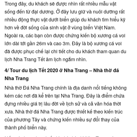
Trong đây, du khách sẽ được nhìn rất nhiều mẫu vật
sống đến từ đại dương. Ở đây lưu giữ và nuôi dưỡng rất
nhiều động thực vật dưới biển giúp du khách tìm hiểu kỹ
hơn về đời sống của sinh vật ở vùng biển Việt Nam.
Ngoài ra, các bạn còn được chứng kiến bộ xương cá voi
lớn dài tới gần 26m và cao 3m. Đây là bộ xương cá voi
đã được phục chế lại chi tiết cho du khách tham quan du
lịch Nha Trang Tết âm lịch ngắm nhìn.
4/ Tour du lịch Tết 2020 ở Nha Trang – Nhà thờ đá
Nha Trang
Nhà thờ Đá Nha Trang chính là địa danh nổi tiếng không
kém các nơi đã kể trên tại Nha Trang. Đây là điểm chứa
đựng nhiều giá trị lâu đời về lịch sử và cả văn hóa thời
xưa. Nhà thờ đá Nha Trang được thiết kế theo kiến trúc
của phương Tây và chứng kiến nhiều sự đổi thay của
thành phố biển này.