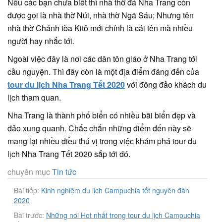
Nếu các bạn chưa biết thì nhà thờ đá Nha Trang còn
được gọi là nhà thờ Núi, nhà thờ Ngã Sáu; Nhưng tên
nhà thờ Chánh tòa Kitô mới chính là cái tên mà nhiều
người hay nhắc tới.
Ngoài việc đây là nơi các dân tôn giáo ở Nha Trang tới
cầu nguyện. Thì đây còn là một địa điểm đáng đến của
tour du lịch Nha Trang Tết 2020
với đông đảo khách du
lịch tham quan.
Nha Trang là thành phố biển có nhiều bãi biển đẹp và
đảo xung quanh. Chắc chắn những điểm đến này sẽ
mang lại nhiều điều thú vị trong việc khám phá tour du
lịch Nha Trang Tết 2020 sắp tới đó.
chuyên mục
Tin tức
Bài tiếp:
Kinh nghiệm du lịch Campuchia tết nguyên đán
2020
Bài trước:
Những nơi Hot nhất trong tour du lịch Campuchia