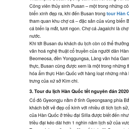
Công viên thủy sinh Pusan – một trong những c
biển xinh đẹp ra, khi đến Busan trong
tour Hàn 
tham quan khu chợ cá – đặc sản của vùng biển B
cá biển lạ mắt, tươi ngon. Chợ cá Jagalchi là chợ
nước.
Khi tới Busan du khách du lịch còn có thể thưởn
văn hoá nghệ thuật cổ truyền của người dân Hàn
Beomeosa, đền Yonggungsa, Làng văn hóa Ga
thực, Busan cũng được xem là một trong những t
hóa ẩm thực Hàn Quốc với hàng loạt những nhà 
trưng của xứ sở Kim chi.
3. Tour du lịch Hàn Quốc tết nguyên đán 202
Cố đô Gyeongju nằm ở tỉnh Gyeongsang phía Bắ
khách bởi vẻ đẹp cổ kính với nhiều di tích lịch s
của Hàn Quốc ở triều đại Silla được biết đến nh
triều đại kéo dài hơn 1 nghìn năm lịch sử của vươ