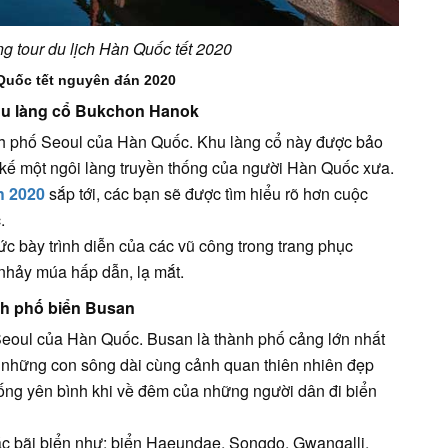
ng tour du lịch Hàn Quốc tết 2020
 Quốc tết nguyên đán 2020
 Khu làng cổ Bukchon Hanok
h phố Seoul của Hàn Quốc. Khu làng cổ này được bảo
 kế một ngôi làng truyền thống của người Hàn Quốc xưa.
h 2020
sắp tới, các bạn sẽ được tìm hiểu rõ hơn cuộc
.
c bày trình diễn của các vũ công trong trang phục
nhảy múa hấp dẫn, lạ mắt.
nh phố biển Busan
eoul của Hàn Quốc. Busan là thành phố cảng lớn nhất
, những con sông dài cùng cảnh quan thiên nhiên đẹp
ống yên bình khi về đêm của những người dân đi biển
ác bãi biển như: biển Haeundae, Songdo, Gwangalli,