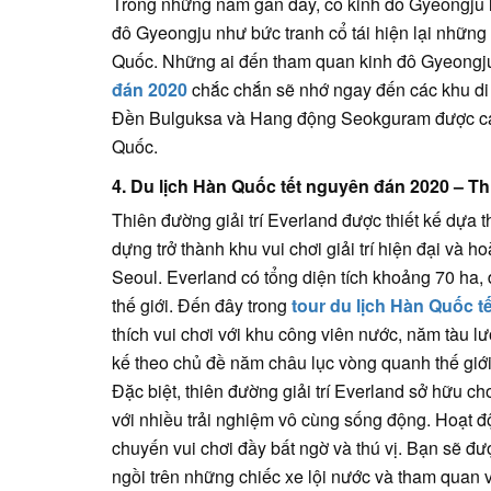
Trong những năm gần đây, cố kinh đô Gyeongju luô
đô Gyeongju như bức tranh cổ tái hiện lại những 
Quốc. Những ai đến tham quan kinh đô Gyeongju 
đán 2020
chắc chắn sẽ nhớ ngay đến các khu d
Đền Bulguksa và Hang động Seokguram được ca t
Quốc.
4. Du lịch Hàn Quốc tết nguyên đán 2020 – Th
Thiên đường giải trí Everland được thiết kế dựa
dựng trở thành khu vui chơi giải trí hiện đại và
Seoul. Everland có tổng diện tích khoảng 70 ha, đ
thế giới. Đến đây trong
tour du lịch Hàn Quốc t
thích vui chơi với khu công viên nước, năm tàu l
kế theo chủ đề năm châu lục vòng quanh thế giới
Đặc biệt, thiên đường giải trí Everland sở hữu c
với nhiều trải nghiệm vô cùng sống động. Hoạt 
chuyến vui chơi đầy bất ngờ và thú vị. Bạn sẽ đư
ngồi trên những chiếc xe lội nước và tham quan vư