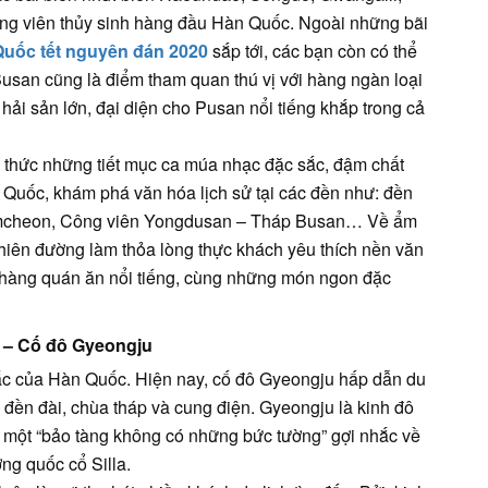
ông viên thủy sinh hàng đầu Hàn Quốc. Ngoài những bãi
Quốc tết nguyên đán 2020
sắp tới, các bạn còn có thể
usan cũng là điểm tham quan thú vị với hàng ngàn loại
 hải sản lớn, đại diện cho Pusan nổi tiếng khắp trong cả
g thức những tiết mục ca múa nhạc đặc sắc, đậm chất
 Quốc, khám phá văn hóa lịch sử tại các đền như: đền
mcheon, Công viên Yongdusan – Tháp Busan… Về ẩm
hiên đường làm thỏa lòng thực khách yêu thích nền văn
hàng quán ăn nổi tiếng, cùng những món ngon đặc
0 – Cố đô Gyeongju
c của Hàn Quốc. Hiện nay, cố đô Gyeongju hấp dẫn du
ử, đền đài, chùa tháp và cung điện. Gyeongju là kinh đô
ư một “bảo tàng không có những bức tường” gợi nhắc về
ng quốc cổ Silla.