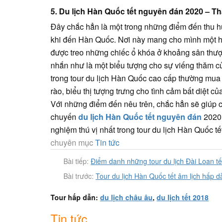
5. Du lịch Hàn Quốc tết nguyên đán 2020 – 
Đây chắc hẳn là một trong những điểm đến thu 
khi đến Hàn Quốc. Nơi này mang cho mình một h
được treo những chiếc ổ khóa ở khoảng sân thư
nhắn như là một biểu tượng cho sự viếng thăm c
trong tour du lịch Hàn Quốc cao cấp thường mua 
rào, biểu thị tượng trưng cho tình cảm bất diệt củ
Với những điểm đến nêu trên, chắc hẳn sẽ giúp c
chuyến
du lịch Hàn Quốc tết nguyên đán
2020 
nghiệm thú vị nhất trong tour du lịch Hàn Quốc 
chuyên mục
Tin tức
Bài tiếp:
Điểm danh những tour du lịch Đài Loan t
Bài trước:
Tour du lịch Hàn Quốc tết âm lịch hấp 
Tour hấp dẫn:
du lịch châu âu
,
du lịch tết 2018
Tin tức