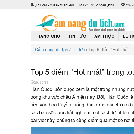
(+84 28) 7305 6789 (HCM)
–
(+84 24) 3512 3388 (HN)
EMAI
TRANG CHỦ
TIN TỨC
ẨM THỰC
LỄ H
Cẩm nang du lịch
/
Tin tức
/
Top 5 điểm “Hot nhất” t
Top 5 điểm “Hot nhất” trong to
29/10/19
Hàn Quốc luôn được xem là một trong những nướ
trong khu vực châu Á hiện nay. Bởi, Hàn Quốc là
nền văn hóa truyền thống đặc trưng mà chỉ có ở
các bạn sẽ được trải nghiệm một cách tự nhiên 
bài viết này, chúng ta cùng điểm qua một số nơi