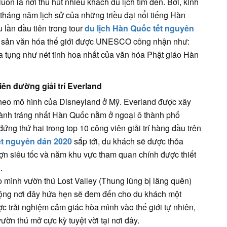
n là nơi thu hút nhiều khách du lịch tìm đến. Bởi, kinh
tháng năm lịch sử của những triều đại nổi tiếng Hàn
lần đầu tiên trong tour
du lịch Hàn Quốc tết nguyên
i sản văn hóa thế giới được UNESCO công nhận như:
ụng như nét tinh hoa nhất của văn hóa Phật giáo Hàn
iên đường giải trí Everland
 theo mô hình của Disneyland ở Mỹ. Everland được xây
 hoành tráng nhất Hàn Quốc nằm ở ngoại ô thành phố
ứng thứ hai trong top 10 công viên giải trí hàng đầu trên
ết nguyên đán 2020
sắp tới, du khách sẽ được thỏa
ượn siêu tốc và năm khu vực tham quan chính được thiết
.
ho mình vườn thú Lost Valley (Thung lũng bị lãng quên)
động nơi đây hứa hẹn sẽ đem đến cho du khách một
ợc trải nghiệm cảm giác hòa mình vào thế giới tự nhiên,
ờn thú mở cực kỳ tuyệt vời tại nơi đây.