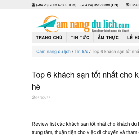
(+84 28) 7305 6789 (HCM)
–
(+84 24) 3512 3388 (HN)
EMAI
TRANG CHỦ
TIN TỨC
ẨM THỰC
LỄ H
Cẩm nang du lịch
/
Tin tức
/
Top 6 khách sạn tốt nh
Top 6 khách sạn tốt nhất cho 
hè
06/02/23
Review list các khách sạn tốt nhất cho khách d
trung tâm, thuận tiện cho việc di chuyển và tham