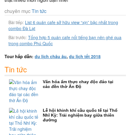
thật nhiều món ngon bạn nhé!
chuyên mục
Tin tức
Bài tiếp:
List 6 quán cafe sở hữu view “xịn” bậc nhất trong
combo Đà Lạt
Bài trước:
Tổng hợp 5 quán cafe nổi tiếng bạn nên ghé qua
trong combo Phú Quốc
Tour hấp dẫn:
du lịch châu âu
,
du lịch tết 2018
Tin tức
Văn hóa ẩm thực chay độc đáo tại
các đền thờ Ấn Độ
Lễ hội khinh khí cầu quốc tế tại Thổ
Nhĩ Kỳ: Trải nghiệm bay giữa thiên
đường