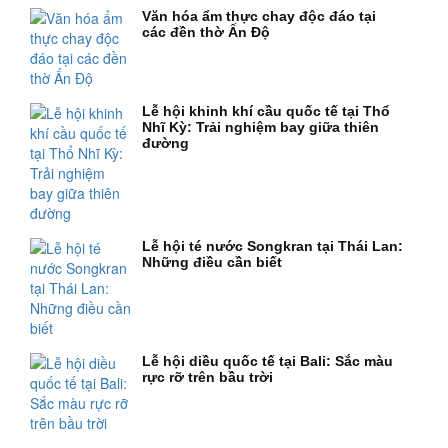
Văn hóa ẩm thực chay độc đáo tại
các đền thờ Ấn Độ
Lễ hội khinh khí cầu quốc tế tại Thổ
Nhĩ Kỳ: Trải nghiệm bay giữa thiên
đường
Lễ hội té nước Songkran tại Thái Lan:
Những điều cần biết
Lễ hội diều quốc tế tại Bali: Sắc màu
rực rỡ trên bầu trời