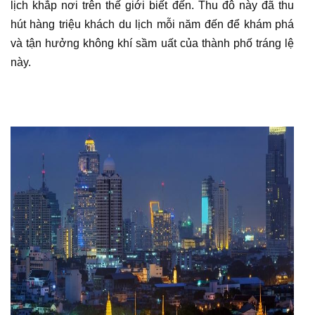
lịch khắp nơi trên thế giới biết đến. Thu đô này đã thu
hút hàng triệu khách du lịch mỗi năm đến để khám phá
và tận hưởng không khí sầm uất của thành phố tráng lệ
này.