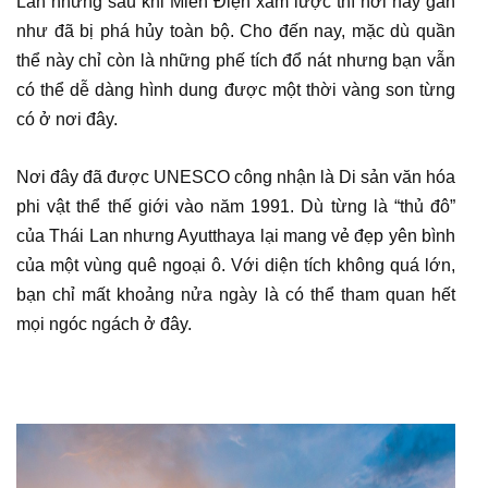
Lan nhưng sau khi Miến Điện xâm lược thì nơi này gần
như đã bị phá hủy toàn bộ. Cho đến nay, mặc dù quần
thể này chỉ còn là những phế tích đổ nát nhưng bạn vẫn
có thể dễ dàng hình dung được một thời vàng son từng
có ở nơi đây.
Nơi đây đã được UNESCO công nhận là Di sản văn hóa
phi vật thể thế giới vào năm 1991. Dù từng là “thủ đô”
của Thái Lan nhưng Ayutthaya lại mang vẻ đẹp yên bình
của một vùng quê ngoại ô. Với diện tích không quá lớn,
bạn chỉ mất khoảng nửa ngày là có thể tham quan hết
mọi ngóc ngách ở đây.