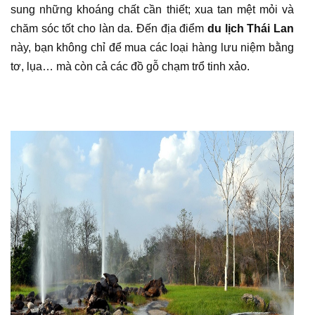
sung những khoáng chất cần thiết; xua tan mệt mỏi và
chăm sóc tốt cho làn da. Đến địa điểm
du lịch Thái Lan
này, bạn không chỉ để mua các loại hàng lưu niệm bằng
tơ, lụa… mà còn cả các đồ gỗ chạm trổ tinh xảo.