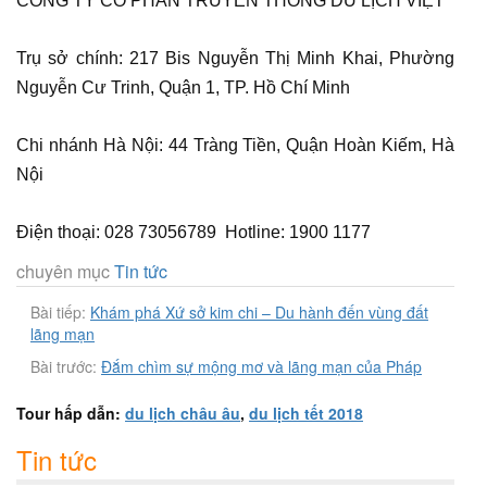
CÔNG TY CỔ PHẦN TRUYỀN THÔNG DU LỊCH VIỆT
Trụ sở chính: 217 Bis Nguyễn Thị Minh Khai, Phường
Nguyễn Cư Trinh, Quận 1, TP. Hồ Chí Minh
Chi nhánh Hà Nội: 44 Tràng Tiền, Quận Hoàn Kiếm, Hà
Nội
Điện thoại: 028 73056789 Hotline: 1900 1177
chuyên mục
Tin tức
Bài tiếp:
Khám phá Xứ sở kim chi – Du hành đến vùng đất
lãng mạn
Bài trước:
Đắm chìm sự mộng mơ và lãng mạn của Pháp
Tour hấp dẫn:
du lịch châu âu
,
du lịch tết 2018
Tin tức