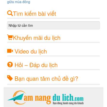
Tìm kiếm bài viết
Khuyến mãi du lịch
Video du lịch
Hỏi – Đáp du lịch
Bạn quan tâm chủ đề gì?