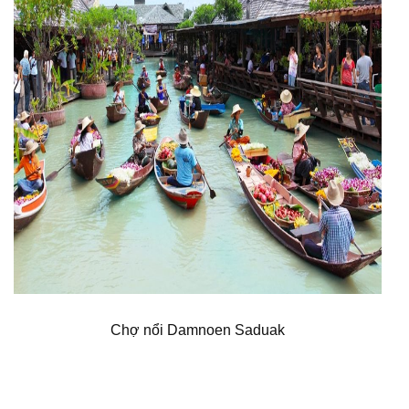
Chợ nổi Damnoen Saduak