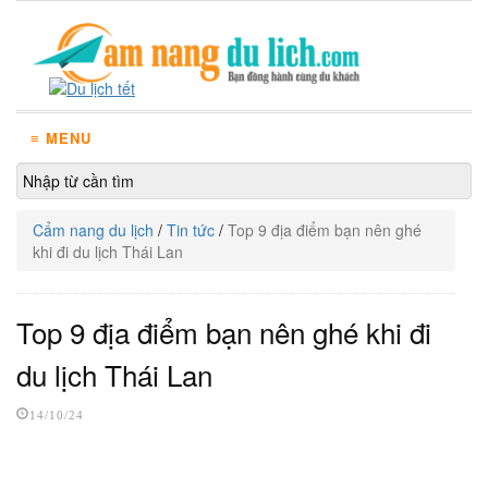
≡ MENU
Cẩm nang du lịch
/
Tin tức
/
Top 9 địa điểm bạn nên ghé
khi đi du lịch Thái Lan
Top 9 địa điểm bạn nên ghé khi đi
du lịch Thái Lan
14/10/24