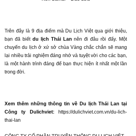
Trên đây là 9 địa điểm mà Du Lịch Việt qua giới thiệu,
bạn đã biết
du lịch Thái Lan
nên đi đâu rồi đấy. Một
chuyến du lịch ở xứ sở chùa Vàng chắc chắn sẽ mang
lại nhiều trải nghiệm đáng nhớ và tuyệt vời cho các bạn,
là một hành trình đáng để bạn thực hiện ít nhất một lần
trong đời.
Xem thêm những thông tin về Du lịch Thái Lan tại
Công ty Dulichviet:
https://dulichviet.com.vn/du-lich-
thai-lan