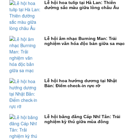
Lễ hội hoa tulip tại Hà Lan: Thiên
đường sắc màu giữa lòng châu Âu
Lễ hội âm nhạc Burning Man: Trải
nghiệm văn hóa độc bản giữa sa mạc
Lễ hội hoa hướng dương tại Nhật
Bản: Điểm check-in rực rỡ
Lễ hội băng đăng Cáp Nhĩ Tân: Trải
nghiệm kỳ thú giữa mùa đông