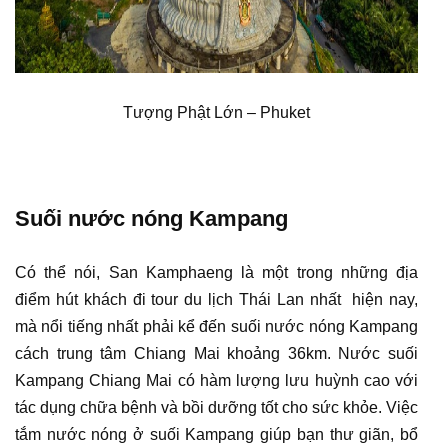
Tượng Phật Lớn – Phuket
Suối nước nóng Kampang
Có thể nói, San Kamphaeng là một trong những địa
điểm hút khách đi tour du lịch Thái Lan nhất hiện nay,
mà nổi tiếng nhất phải kể đến suối nước nóng Kampang
cách trung tâm Chiang Mai khoảng 36km. Nước suối
Kampang Chiang Mai có hàm lượng lưu huỳnh cao với
tác dụng chữa bệnh và bồi dưỡng tốt cho sức khỏe. Việc
tắm nước nóng ở suối Kampang giúp bạn thư giãn, bổ