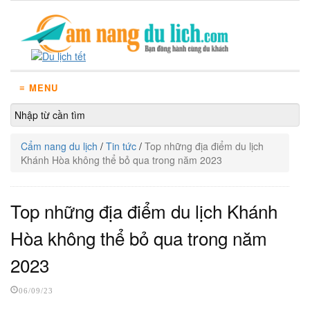
≡ MENU
Cẩm nang du lịch
/
Tin tức
/
Top những địa điểm du lịch
Khánh Hòa không thể bỏ qua trong năm 2023
Top những địa điểm du lịch Khánh
Hòa không thể bỏ qua trong năm
2023
06/09/23