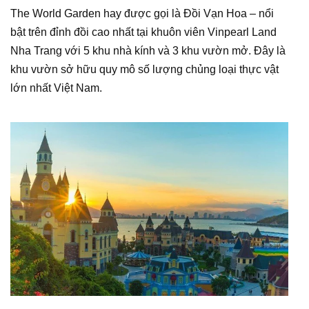
The World Garden hay được gọi là Đồi Vạn Hoa – nổi
bật trên đỉnh đồi cao nhất tại khuôn viên Vinpearl Land
Nha Trang với 5 khu nhà kính và 3 khu vườn mở. Đây là
khu vườn sở hữu quy mô số lượng chủng loại thực vật
lớn nhất Việt Nam.