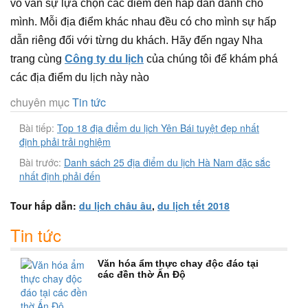
vô vàn sự lựa chọn các điểm đến hấp dẫn dành cho
mình. Mỗi địa điểm khác nhau đều có cho mình sự hấp
dẫn riêng đối với từng du khách. Hãy đến ngay Nha
trang cùng
Công ty du lịch
của chúng tôi để khám phá
các địa điểm du lịch này nào
chuyên mục
Tin tức
Bài tiếp:
Top 18 địa điểm du lịch Yên Bái tuyệt đẹp nhất
định phải trải nghiệm
Bài trước:
Danh sách 25 địa điểm du lịch Hà Nam đặc sắc
nhất định phải đến
Tour hấp dẫn:
du lịch châu âu
,
du lịch tết 2018
Tin tức
Văn hóa ẩm thực chay độc đáo tại
các đền thờ Ấn Độ