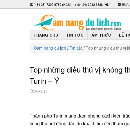
(+84 28) 7305 6789 (HCM)
–
(+84 24) 3512 3388 (HN)
EMAI
TRANG CHỦ
TIN TỨC
ẨM THỰC
LỄ H
Cẩm nang du lịch
/
Tin tức
/
Top những điều thú vị k
Top những điều thú vị không th
Turin – Ý
26/05/25
Thành phố Turin mang đậm phong cách kiến trúc h
tiếng thu hút đông đảo du khách tìm đến tham q