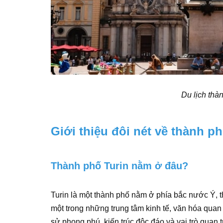
Du lịch thà
Giới thiệu đôi nét về thành p
Thành phố Turin nằm ở đâu?
Turin là một thành phố nằm ở phía bắc nước Ý, 
một trong những trung tâm kinh tế, văn hóa quan 
sử phong phú, kiến trúc độc đáo và vai trò quan t