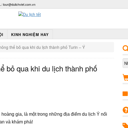
L:
tour@dulichviet.com.vn
ỘI
KINH NGHIỆM HAY
hông thể bỏ qua khi du lịch thành phố Turin – Ý
ể bỏ qua khi du lịch thành phố
oàng gia, là một trong những địa điểm du lịch Ý nổi
uan và khám phá!