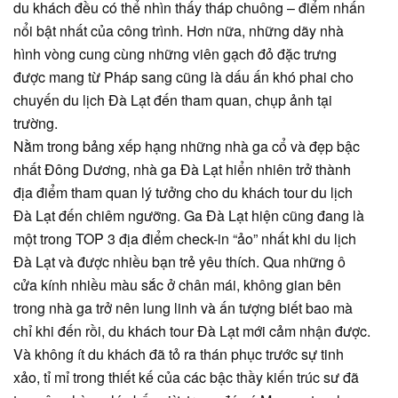
du khách đều có thể nhìn thấy tháp chuông – điểm nhấn
nổi bật nhất của công trình. Hơn nữa, những dãy nhà
hình vòng cung cùng những viên gạch đỏ đặc trưng
được mang từ Pháp sang cũng là dấu ấn khó phai cho
chuyến du lịch Đà Lạt đến tham quan, chụp ảnh tại
trường.
Nằm trong bảng xếp hạng những nhà ga cổ và đẹp bậc
nhất Đông Dương, nhà ga Đà Lạt hiển nhiên trở thành
địa điểm tham quan lý tưởng cho du khách tour du lịch
Đà Lạt đến chiêm ngưỡng. Ga Đà Lạt hiện cũng đang là
một trong TOP 3 địa điểm check-in “ảo” nhất khi du lịch
Đà Lạt và được nhiều bạn trẻ yêu thích. Qua những ô
cửa kính nhiều màu sắc ở chân mái, không gian bên
trong nhà ga trở nên lung linh và ấn tượng biết bao mà
chỉ khi đến rồi, du khách tour Đà Lạt mới cảm nhận được.
Và không ít du khách đã tỏ ra thán phục trước sự tinh
xảo, tỉ mỉ trong thiết kế của các bậc thầy kiến trúc sư đã