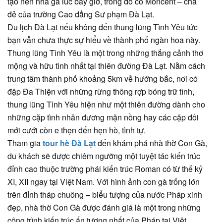
tạo nên nhà ga lúc bấy giờ, trong đó có Moncent – cha
đẻ của trường Cao đẳng Sư phạm Đà Lạt.
Du lịch Đà Lạt nếu không đến thung lũng Tình Yêu tức
bạn vẫn chưa thực sự hiểu về thành phố ngàn hoa này.
Thung lũng Tình Yêu là một trong những thắng cảnh thơ
mộng và hữu tình nhất tại thiên đường Đà Lạt. Nằm cách
trung tâm thành phố khoảng 5km về hướng bắc, nơi có
đập Đa Thiện với những rừng thông rợp bóng trữ tình,
thung lũng Tình Yêu hiện như một thiên đường dành cho
những cặp tình nhân đương mặn nồng hay các cặp đôi
mới cưới còn e thẹn đến hẹn hò, tình tự.
Tham gia
tour hè Đà Lạt
đến khám phá nhà thờ Con Gà,
du khách sẽ được chiêm ngưỡng một tuyệt tác kiến trúc
đỉnh cao thuộc trường phái kiến trúc Roman có từ thế kỷ
XI, XII ngay tại Việt Nam. Với hình ảnh con gà trống lớn
trên đỉnh tháp chuông – biểu tượng của nước Pháp xinh
đẹp, nhà thờ Con Gà được đánh giá là một trong những
công trình kiến trúc ấn tượng nhất của Pháp tại Việt