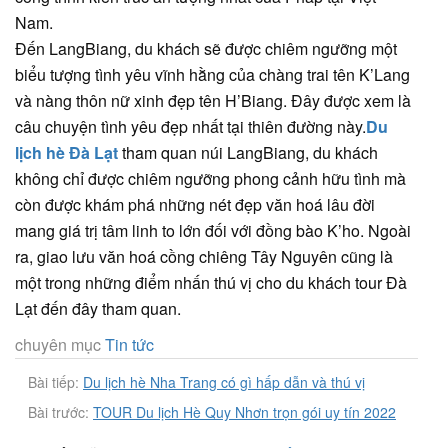
Nam.
Đến LangBiang, du khách sẽ được chiêm ngưỡng một
biểu tượng tình yêu vĩnh hằng của chàng trai tên K’Lang
và nàng thôn nữ xinh đẹp tên H’Biang. Đây được xem là
câu chuyện tình yêu đẹp nhất tại thiên đường này.
Du
lịch hè Đà Lạt
tham quan núi LangBiang, du khách
không chỉ được chiêm ngưỡng phong cảnh hữu tình mà
còn được khám phá những nét đẹp văn hoá lâu đời
mang giá trị tâm linh to lớn đối với đồng bào K’ho. Ngoài
ra, giao lưu văn hoá cồng chiêng Tây Nguyên cũng là
một trong những điểm nhấn thú vị cho du khách tour Đà
Lạt đến đây tham quan.
chuyên mục
Tin tức
Bài tiếp:
Du lịch hè Nha Trang có gì hấp dẫn và thú vị
Bài trước:
TOUR Du lịch Hè Quy Nhơn trọn gói uy tín 2022