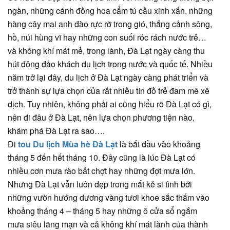
ngàn, những cánh đồng hoa cẩm tú cầu xinh xắn, những
hàng cây mai anh đào rực rỡ trong gió, thắng cảnh sông,
hồ, núi hùng vĩ hay những con suối róc rách nước trẻ…
và không khí mát mẻ, trong lành, Đà Lạt ngày càng thu
hút đông đảo khách du lịch trong nước và quốc tế. Nhiều
năm trở lại đây, du lịch ở Đà Lạt ngày càng phát triển và
trở thành sự lựa chọn của rất nhiều tín đồ trẻ đam mê xê
dịch. Tuy nhiên, không phải ai cũng hiểu rõ Đà Lạt có gì,
nên đi đâu ở Đà Lạt, nên lựa chọn phương tiện nào,
khám phá Đà Lạt ra sao….
Đi
tou Du lịch Mùa hè Đà Lạt
là bắt đầu vào khoảng
tháng 5 đến hết tháng 10. Đây cũng là lúc Đà Lạt có
nhiều cơn mưa rào bất chợt hay những đợt mưa lớn.
Nhưng Đà Lạt vẫn luôn đẹp trong mắt kẻ si tình bởi
những vườn hướng dương vàng tươi khoe sắc thắm vào
khoảng tháng 4 – tháng 5 hay những ô cửa sổ ngắm
mưa siêu lãng mạn và cả không khí mát lành của thành