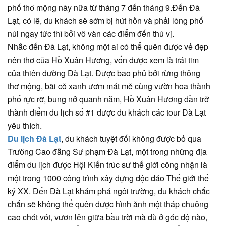
phố thơ mộng này nữa từ tháng 7 đến tháng 9.Đến Đà
Lạt, có lẽ, du khách sẽ sớm bị hút hồn và phải lòng phố
núi ngay tức thì bởi vô vàn các điểm đến thú vị.
Nhắc đến Đà Lạt, không một ai có thể quên được vẻ đẹp
nên thơ của Hồ Xuân Hương, vốn được xem là trái tim
của thiên đường Đà Lạt. Được bao phủ bởi rừng thông
thơ mộng, bãi cỏ xanh ươm mát mẻ cùng vườn hoa thành
phố rực rỡ, bung nở quanh năm, Hồ Xuân Hương dần trở
thành điểm du lịch số #1 được du khách các tour Đà Lạt
yêu thích.
Du lịch Đà Lạt
, du khách tuyệt đối không được bỏ qua
Trường Cao đẳng Sư phạm Đà Lạt, một trong những địa
điểm du lịch được Hội Kiến trúc sư thế giới công nhận là
một trong 1000 công trình xây dựng độc đáo Thế giới thế
kỷ XX. Đến Đà Lạt khám phá ngôi trường, du khách chắc
chắn sẽ không thể quên được hình ảnh một tháp chuông
cao chót vót, vươn lên giữa bầu trời mà dù ở góc độ nào,