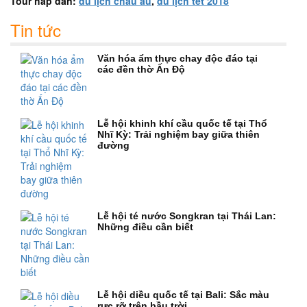
Tour hấp dẫn:
du lịch châu âu
,
du lịch tết 2018
Tin tức
Văn hóa ẩm thực chay độc đáo tại
các đền thờ Ấn Độ
Lễ hội khinh khí cầu quốc tế tại Thổ
Nhĩ Kỳ: Trải nghiệm bay giữa thiên
đường
Lễ hội té nước Songkran tại Thái Lan:
Những điều cần biết
Lễ hội diều quốc tế tại Bali: Sắc màu
rực rỡ trên bầu trời