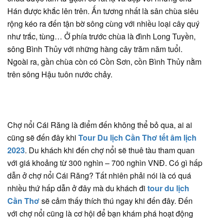
Hán được khắc lên trên. Ấn tương nhất là sân chùa siêu
rộng kéo ra đến tận bờ sông cùng với nhiều loại cây quý
như trắc, tùng… Ở phía trước chùa là đình Long Tuyền,
sông Bình Thủy với những hàng cây trăm năm tuổi.
Ngoài ra, gần chùa còn có Cồn Sơn, cồn Bình Thủy nằm
trên sông Hậu tuôn nước chảy.
Chợ nổi Cái Răng là điểm đến không thể bỏ qua, ai ai
cũng sẽ đến đây khi
Tour Du lịch Cần Thơ tết âm lịch
2023
. Du khách khi đến chợ nổi sẽ thuê tàu tham quan
với giá khoảng từ 300 nghìn – 700 nghìn VNĐ. Có gì hấp
dẫn ở chợ nổi Cái Răng? Tất nhiên phải nói là có quá
nhiều thứ hấp dẫn ở đây mà du khách đi
tour du lịch
Cần Thơ
sẽ cảm thấy thích thú ngay khi đến đây. Đến
với chợ nổi cũng là cơ hội để bạn khám phá hoạt động