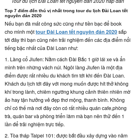
Tour du lịch Đài Loan tết nguyên đán 2020 hấp dẫn
Top 7 điểm đến thú vị nhất trong tour du lịch Đài Loan tết
nguyên đán 2020
Nếu bạn đã mất công sức cũng như tiền bạc để book
cho mình một
tour Đài Loan tết nguyên đán 2020
sắp
tới đây thì bạn cũng nên trải nghiệm đến các địa điểm nổi
tiếng bậc nhất của Đài Loan như:
1. Làng cổ Jiufen: Nằm cách Đài Bắc 1 giờ lái xe và ẩn
mình trên những vách núi. Ngôi làng Jiufen là một địa
điểm được rất nhiều du khách tìm tới khi đến Đài Loan.
Khách du lịch tới đây với mong muốn được hít thở không
khí trong lành, chiêm ngưỡng khung cảnh thiên nhiên mờ
ảo hay tận hưởng vẻ đẹp thơ mộng, thanh bình. Không
chỉ có thế mà nơi đây còn có rất nhiều quán cafe,phòng
trà, quán bar và phòng triển lãm mà bạn nên thử đến 1
lần để trải nghiệm trực tiếp.
2. Tòa tháp Taipei 101: được bắt đầu xây dựng vào năm