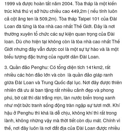
1999 và được hoàn tất năm 2004. Tòa tháp là một kiến
trúc khá thú vị sở hữu chiều cao 449,2m ( nếu tính luôn
cả cột ăng ten là 509,2m). Tòa tháp Taipei 101 của Đài
Loan đã từng là tòa nhà cao nhất Thế Giới. Đây là nơi
thường xuyên tổ chức các sự kiện quan trọng của Đài
loan. Dù cho hiện tại không còn là tòa nhà cao nhất Thế
Giới nhưng đây vẫn được coi là một sự tự hào và là một
biểu tượng đặc trưng của người dân Đài Loan.
3. Quần đảo Penghu: Có tổng diện tích 141km2, rất
nhiều các hòn đảo lớn và còn là quần đảo giáp ranh
giữa Đài Loan và Trung Quốc đại lục. Nơi đây được thiên
nhiên đã ưu ái ban tặng rất nhiều cảnh đẹp và phong
phú, bờ cát thì dài trắng mịn, làn nước biển trong xanh
như một bức tranh sống động tràn ngập sự tươi mới. Khí
hậu ở Penghu thì khá là dễ chịu, không khí thì rất trong
lành, không những vậy mà thời tiết còn dịu mát. Chính vì
thế, nơi đây luôn là nơi đắt địa của Đài Loan được nhiều