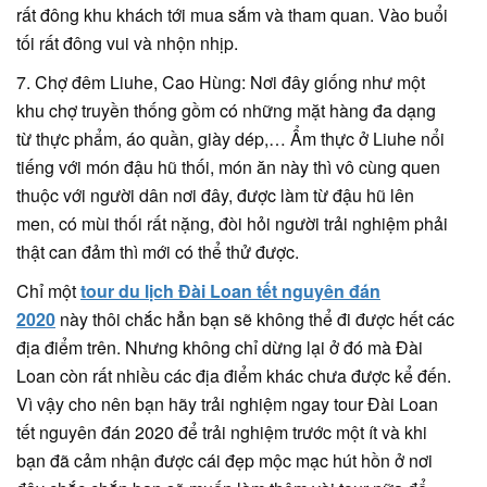
rất đông khu khách tới mua sắm và tham quan. Vào buổi
tối rất đông vui và nhộn nhịp.
7. Chợ đêm Liuhe, Cao Hùng: Nơi đây giống như một
khu chợ truyền thống gồm có những mặt hàng đa dạng
từ thực phẩm, áo quần, giày dép,… Ẩm thực ở Liuhe nổi
tiếng với món đậu hũ thối, món ăn này thì vô cùng quen
thuộc với người dân nơi đây, được làm từ đậu hũ lên
men, có mùi thối rất nặng, đòi hỏi người trải nghiệm phải
thật can đảm thì mới có thể thử được.
Chỉ một
tour du lịch Đài Loan tết nguyên đán
2020
này thôi chắc hẳn bạn sẽ không thể đi được hết các
địa điểm trên. Nhưng không chỉ dừng lại ở đó mà Đài
Loan còn rất nhiều các địa điểm khác chưa được kể đến.
Vì vậy cho nên bạn hãy trải nghiệm ngay tour Đài Loan
tết nguyên đán 2020 để trải nghiệm trước một ít và khi
bạn đã cảm nhận được cái đẹp mộc mạc hút hồn ở nơi