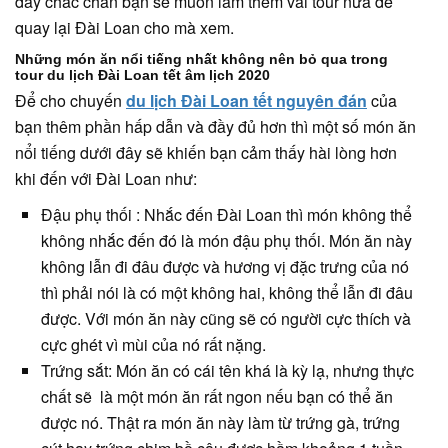
đây chắc chắn bạn sẽ muốn làm thêm vài tour nữa để
quay lại Đài Loan cho mà xem.
Những món ăn nổi tiếng nhất không nên bỏ qua trong
tour du lịch Đài Loan tết âm lịch 2020
Để cho chuyến
du lịch Đài Loan tết nguyên đán
của
bạn thêm phần hấp dẫn và đầy đủ hơn thì một số món ăn
nổi tiếng dưới đây sẽ khiến bạn cảm thấy hài lòng hơn
khi đến với Đài Loan như:
Đậu phụ thối : Nhắc đến Đài Loan thì món không thể
không nhắc đến đó là món đậu phụ thối. Món ăn này
không lẫn đi đâu được và hương vị đặc trưng của nó
thì phải nói là có một không hai, không thể lẫn đi đâu
được. Với món ăn này cũng sẽ có người cực thích và
cực ghét vì mùi của nó rất nặng.
Trứng sắt: Món ăn có cái tên khá là kỳ lạ, nhưng thực
chất sẽ là một món ăn rất ngon nếu bạn có thể ăn
được nó. Thật ra món ăn này làm từ trứng gà, trứng