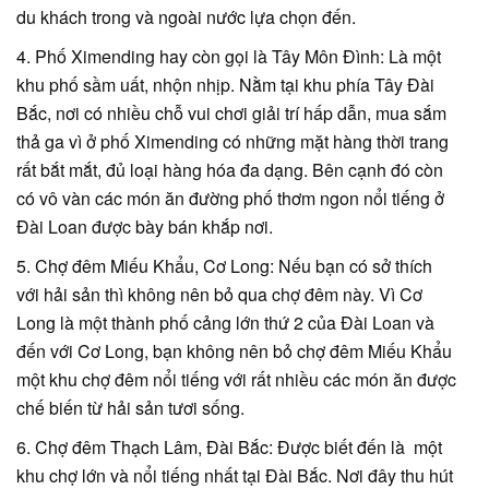
du khách trong và ngoài nước lựa chọn đến.
4. Phố Ximending hay còn gọi là Tây Môn Đình: Là một
khu phố sầm uất, nhộn nhịp. Nằm tại khu phía Tây Đài
Bắc, nơi có nhiều chỗ vui chơi giải trí hấp dẫn, mua sắm
thả ga vì ở phố Ximending có những mặt hàng thời trang
rất bắt mắt, đủ loại hàng hóa đa dạng. Bên cạnh đó còn
có vô vàn các món ăn đường phố thơm ngon nổi tiếng ở
Đài Loan được bày bán khắp nơi.
5. Chợ đêm Miếu Khẩu, Cơ Long: Nếu bạn có sở thích
với hải sản thì không nên bỏ qua chợ đêm này. Vì Cơ
Long là một thành phố cảng lớn thứ 2 của Đài Loan và
đến với Cơ Long, bạn không nên bỏ chợ đêm Miếu Khẩu
một khu chợ đêm nổi tiếng với rất nhiều các món ăn được
chế biến từ hải sản tươi sống.
6. Chợ đêm Thạch Lâm, Đài Bắc: Được biết đến là một
khu chợ lớn và nổi tiếng nhất tại Đài Bắc. Nơi đây thu hút