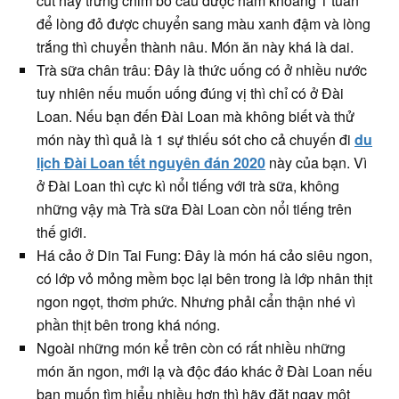
cút hay trứng chim bồ câu được hầm khoảng 1 tuần
để lòng đỏ được chuyển sang màu xanh đậm và lòng
trắng thì chuyển thành nâu. Món ăn này khá là dai.
Trà sữa chân trâu: Đây là thức uống có ở nhiều nước
tuy nhiên nếu muốn uống đúng vị thì chỉ có ở Đài
Loan. Nếu bạn đến Đài Loan mà không biết và thử
món này thì quả là 1 sự thiếu sót cho cả chuyến đi
du
lịch Đài Loan tết nguyên đán 2020
này của bạn. Vì
ở Đài Loan thì cực kì nổi tiếng với trà sữa, không
những vậy mà Trà sữa Đài Loan còn nổi tiếng trên
thế giới.
Há cảo ở Din Tai Fung: Đây là món há cảo siêu ngon,
có lớp vỏ mỏng mềm bọc lại bên trong là lớp nhân thịt
ngon ngọt, thơm phức. Nhưng phải cẩn thận nhé vì
phần thịt bên trong khá nóng.
Ngoài những món kể trên còn có rất nhiều những
món ăn ngon, mới lạ và độc đáo khác ở Đài Loan nếu
bạn muốn tìm hiểu nhiều hơn thì hãy đặt ngay một