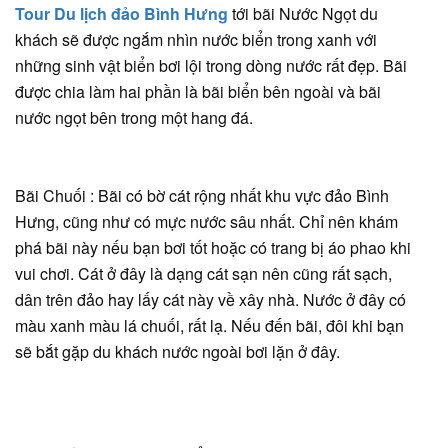
Tour Du lịch đảo Bình Hưng
tới bãi Nước Ngọt du
khách sẽ được ngắm nhìn nước biển trong xanh với
những sinh vật biển bơi lội trong dòng nước rất đẹp. Bãi
được chia làm hai phần là bãi biển bên ngoài và bãi
nước ngọt bên trong một hang đá.
Bãi Chuối : Bãi có bờ cát rộng nhất khu vực đảo Bình
Hưng, cũng như có mực nước sâu nhất. Chỉ nên khám
phá bãi này nếu bạn bơi tốt hoặc có trang bị áo phao khi
vui chơi. Cát ở đây là dạng cát sạn nên cũng rất sạch,
dân trên đảo hay lấy cát này về xây nhà. Nước ở đây có
màu xanh màu lá chuối, rất lạ. Nếu đến bãi, đôi khi bạn
sẽ bắt gặp du khách nước ngoài bơi lặn ở đây.