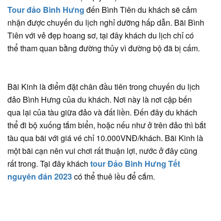
Tour đảo Bình Hưng
đến Bình Tiên du khách sẽ cảm
nhận được chuyến du lịch nghỉ dưỡng hấp dẫn. Bãi Bình
Tiên với vẻ đẹp hoang sơ, tại đây khách du lịch chỉ có
thể tham quan bằng đường thủy vì đường bộ đã bị cấm.
Bãi Kinh là điểm đặt chân đầu tiên trong chuyến du lịch
đảo Bình Hưng của du khách. Nơi này là nơi cập bến
qua lại của tàu giữa đảo và đất liền. Đến đây du khách
thể đi bộ xuống tắm biển, hoặc nếu như ở trên đảo thì bắt
tàu qua bãi với giá vé chỉ 10.000VNĐ/khách. Bãi Kinh là
một bãi cạn nên vui chơi rất thuận lợi, nước ở đây cũng
rất trong. Tại đây khách
tour Đảo Bình Hưng Tết
nguyên đán 2023
có thể thuê lều để cắm.