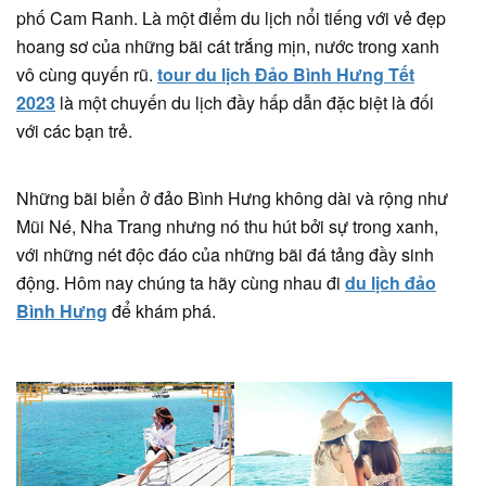
phố Cam Ranh. Là một điểm du lịch nổi tiếng với vẻ đẹp
hoang sơ của những bãi cát trắng mịn, nước trong xanh
vô cùng quyến rũ.
tour du lịch Đảo Bình Hưng Tết
2023
là một chuyến du lịch đầy hấp dẫn đặc biệt là đối
với các bạn trẻ.
Những bãi biển ở đảo Bình Hưng không dài và rộng như
Mũi Né, Nha Trang nhưng nó thu hút bởi sự trong xanh,
với những nét độc đáo của những bãi đá tảng đầy sinh
động. Hôm nay chúng ta hãy cùng nhau đi
du lịch đảo
Bình Hưng
để khám phá.