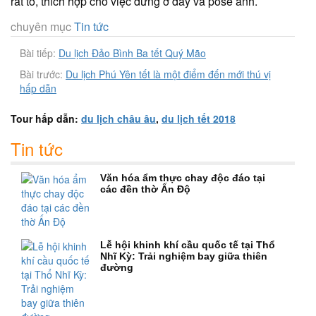
rất to, thích hợp cho việc đứng ở đây và pose ảnh.
chuyên mục
Tin tức
Bài tiếp:
Du lịch Đảo Bình Ba tết Quý Mão
Bài trước:
Du lịch Phú Yên tết là một điểm đến mới thú vị
hấp dẫn
Tour hấp dẫn:
du lịch châu âu
,
du lịch tết 2018
Tin tức
Văn hóa ẩm thực chay độc đáo tại
các đền thờ Ấn Độ
Lễ hội khinh khí cầu quốc tế tại Thổ
Nhĩ Kỳ: Trải nghiệm bay giữa thiên
đường