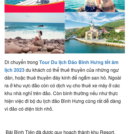
Di chuyển trong
Tour Du lịch Đảo Bình Hưng tết âm
lịch 2023
du khách có thể thuê thuyền của những ngư
dân, hoặc thuê thuyền đáy kính để ngắm san hô. Ngoài
ra ở khu vực đảo còn có dịch vụ cho thuê xe máy ở các
khu nhà nghỉ trên đảo. Còn bình thường nếu như thực
hiện việc đi bộ du lịch đảo Bình Hưng cũng rất dễ dàng
vì đảo có diện tích nhỏ.
Bãi Bình Tiên đã được quy hoạch thành khu Resort.