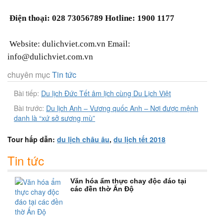
Điện thoại: 028 73056789 Hotline: 1900 1177
Website: dulichviet.com.vn Email:
info@dulichviet.com.vn
chuyên mục
Tin tức
Bài tiếp:
Du lịch Đức Tết âm lịch cùng Du Lịch Việt
Bài trước:
Du lịch Anh – Vương quốc Anh – Nơi được mệnh
danh là “xứ sở sương mù”
Tour hấp dẫn:
du lịch châu âu
,
du lịch tết 2018
Tin tức
Văn hóa ẩm thực chay độc đáo tại
các đền thờ Ấn Độ