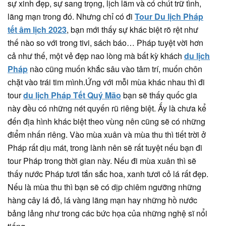
sự xinh đẹp, sự sang trọng, lịch lãm và có chút trữ tình,
lãng mạn trong đó. Nhưng chỉ có đi
Tour Du lịch Pháp
tết âm lịch 2023
, bạn mới thấy sự khác biệt rõ rệt như
thế nào so với trong tivi, sách báo… Pháp tuyệt vời hơn
cả như thế, một vẻ đẹp nao lòng mà bất kỳ khách
du lịch
Pháp
nào cũng muốn khắc sâu vào tâm trí, muốn chôn
chặt vào trái tim mình.Ứng với mỗi mùa khác nhau thì đi
tour
du lịch Pháp Tết Quý Mão
bạn sẽ thấy quốc gia
này đều có những nét quyến rũ riêng biệt. Ấy là chưa kể
đến địa hình khác biệt theo vùng nên cũng sẽ có những
điểm nhấn riêng. Vào mùa xuân và mùa thu thì tiết trời ở
Pháp rất dịu mát, trong lành nên sẽ rất tuyệt nếu bạn đi
tour Pháp trong thời gian này. Nếu đi mùa xuân thì sẽ
thấy nước Pháp tươi tắn sắc hoa, xanh tươi cỏ lá rất đẹp.
Nếu là mùa thu thì bạn sẽ có dịp chiêm ngưỡng những
hàng cây lá đỏ, lá vàng lãng mạn hay những hồ nước
bảng lảng như trong các bức họa của những nghệ sĩ nổi