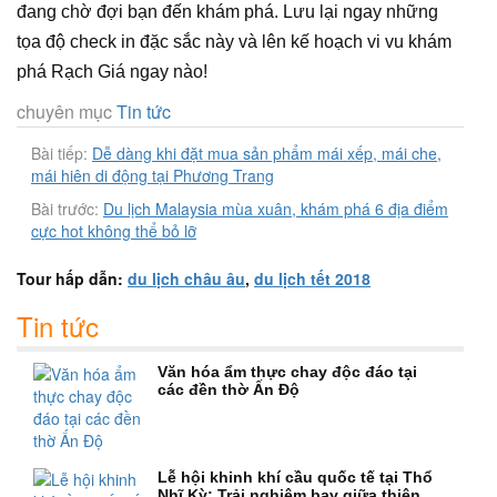
đang chờ đợi bạn đến khám phá. Lưu lại ngay những
tọa độ check in đặc sắc này và lên kế hoạch vi vu khám
phá Rạch Giá ngay nào!
chuyên mục
Tin tức
Bài tiếp:
Dễ dàng khi đặt mua sản phẩm mái xếp, mái che,
mái hiên di động tại Phương Trang
Bài trước:
Du lịch Malaysia mùa xuân, khám phá 6 địa điểm
cực hot không thể bỏ lỡ
Tour hấp dẫn:
du lịch châu âu
,
du lịch tết 2018
Tin tức
Văn hóa ẩm thực chay độc đáo tại
các đền thờ Ấn Độ
Lễ hội khinh khí cầu quốc tế tại Thổ
Nhĩ Kỳ: Trải nghiệm bay giữa thiên