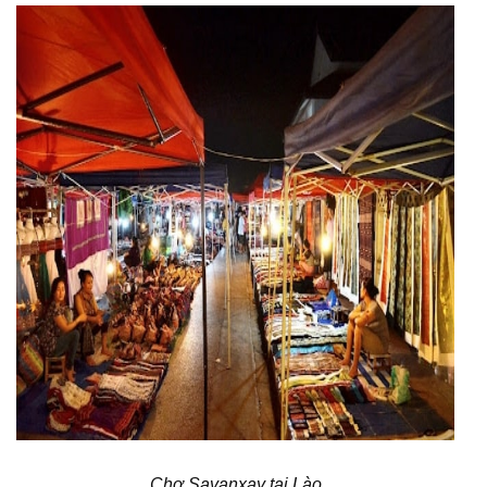
Chợ Savanxay tại Lào