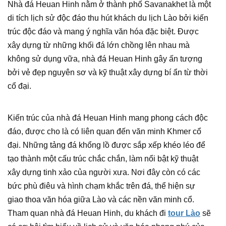
Nhà đá Heuan Hinh nằm ở thành phố Savanakhet là một
di tích lịch sử độc đáo thu hút khách du lịch Lào bởi kiến
trúc độc đáo và mang ý nghĩa văn hóa đặc biệt. Được
xây dựng từ những khối đá lớn chồng lên nhau mà
không sử dụng vữa, nhà đá Heuan Hinh gây ấn tượng
bởi vẻ đẹp nguyên sơ và kỹ thuật xây dựng bí ẩn từ thời
cổ đại.
Kiến trúc của nhà đá Heuan Hinh mang phong cách độc
đáo, được cho là có liên quan đến văn minh Khmer cổ
đại. Những tảng đá khổng lồ được sắp xếp khéo léo để
tạo thành một cấu trúc chắc chắn, làm nổi bật kỹ thuật
xây dựng tinh xảo của người xưa. Nơi đây còn có các
bức phù điêu và hình chạm khắc trên đá, thể hiện sự
giao thoa văn hóa giữa Lào và các nền văn minh cổ.
Tham quan nhà đá Heuan Hinh, du khách đi
tour Lào
sẽ