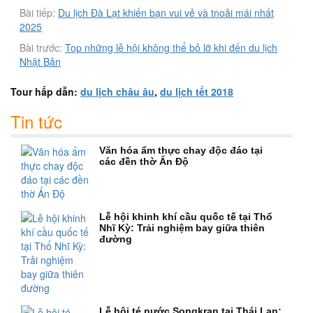
Bài tiếp:
Du lịch Đà Lạt khiến bạn vui vẻ và tnoải mái nhất
2025
Bài trước:
Top những lễ hội không thể bỏ lỡ khi đến du lịch
Nhật Bản
Tour hấp dẫn:
du lịch châu âu
,
du lịch tết 2018
Tin tức
Văn hóa ẩm thực chay độc đáo tại
các đền thờ Ấn Độ
Lễ hội khinh khí cầu quốc tế tại Thổ
Nhĩ Kỳ: Trải nghiệm bay giữa thiên
đường
Lễ hội té nước Songkran tại Thái Lan: