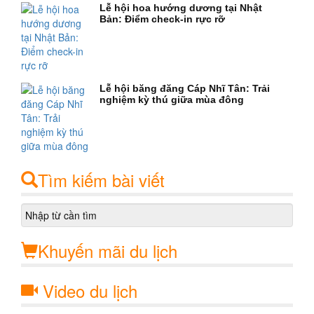
Lễ hội hoa hướng dương tại Nhật
Bản: Điểm check-in rực rỡ
Lễ hội băng đăng Cáp Nhĩ Tân: Trải
nghiệm kỳ thú giữa mùa đông
Tìm kiếm bài viết
Khuyến mãi du lịch
Video du lịch