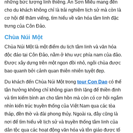
những bức tượng linh thiêng. An Sơn Miếu mang đến
cho du khách không chỉ là trải nghiệm lịch sử mà còn là
cơ hội để thăm viếng, tìm hiểu về văn hóa tâm linh đặc
trưng của Côn Đảo.
Chùa Núi Một
Chùa Núi Một là một điểm du lịch tâm linh và văn hóa
độc đáo tại Côn Đảo, nằm ở khu vực phía nam của đảo.
Được xây dựng trên một ngọn đồi nhỏ, ngôi chùa được
bao quanh bởi cảnh quan thiên nhiên tuyệt đẹp.
Du khách đến Chùa Núi Một trong
tour Con Dao
có thể
tận hưởng không chỉ không gian tĩnh lặng để thiền định
và tìm kiếm bình an cho tâm hồn mà còn có cơ hội ngắm
nhìn kiến trúc truyền thống của Việt Nam qua các tòa
tháp, đền thờ và đài phong thủy. Ngoài ra, đây cũng là
nơi để tìm hiểu về lịch sử và truyền thống tâm linh của
dân tộc qua các hoạt động văn hóa và tôn giáo được tổ