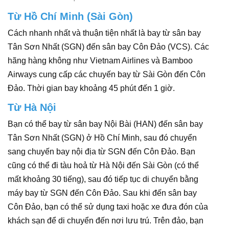
Từ Hồ Chí Minh (Sài Gòn)
Cách nhanh nhất và thuận tiện nhất là bay từ sân bay
Tân Sơn Nhất (SGN) đến sân bay Côn Đảo (VCS). Các
hãng hàng không như Vietnam Airlines và Bamboo
Airways cung cấp các chuyến bay từ Sài Gòn đến Côn
Đảo. Thời gian bay khoảng 45 phút đến 1 giờ.
Từ Hà Nội
Bạn có thể bay từ sân bay Nội Bài (HAN) đến sân bay
Tân Sơn Nhất (SGN) ở Hồ Chí Minh, sau đó chuyển
sang chuyến bay nội địa từ SGN đến Côn Đảo. Bạn
cũng có thể đi tàu hoả từ Hà Nội đến Sài Gòn (có thể
mất khoảng 30 tiếng), sau đó tiếp tục di chuyển bằng
máy bay từ SGN đến Côn Đảo. Sau khi đến sân bay
Côn Đảo, bạn có thể sử dụng taxi hoặc xe đưa đón của
khách sạn để di chuyển đến nơi lưu trú. Trên đảo, bạn