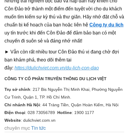
Những trải nghiệm độc đáo và hấp dẫn này khiến cho
Côn Đảo trở thành một điểm đến tuyệt vời cho du khách
muốn tìm kiếm sự kỳ thú và thư giãn. Hãy nhớ đặt chỗ và
chuẩn bị kế hoạch của bạn hoặc liên hệ
Công ty du lịch
uy tín trước khi đến Côn Đảo để đảm bảo bạn có một
chuyến đi suôn sẻ và đáng nhớ nhất!
► Vẫn còn rất nhiều tour Côn Đảo thú vị đang chờ đợi
bạn khám phá, theo dõi thêm tại
đây:
https://dulichviet.com.vn/du-lich-con-dao
CÔNG TY CỔ PHẦN TRUYỀN THÔNG DU LỊCH VIỆT
Trụ sở chính
:
217 Bis Nguyễn Thị Minh Khai, Phường Nguyễn
Cư Trinh, Quận 1, TP. Hồ Chí Minh.
Chi nhánh Hà Nội
:
44 Tràng Tiền, Quận Hoàn Kiếm, Hà Nội
Điện thoại
:
028 73056789
Hotline
:
1900 1177
Website
:
dulichviet.com.vn
chuyên mục
Tin tức