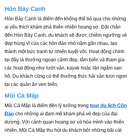
Hòn Bảy Cạnh
Hòn Bảy Cạnh là điểm đến không thể bỏ qua cho những
ai yêu thích khám phá thiên nhiên hoang sơ. Đặt chân
đến Hòn Bảy Cạnh, du khách sẽ được chiêm ngưỡng vẻ
đẹp hùng vĩ của các hòn đảo nhỏ nằm gần nhau, tạo
thành một bức tranh tự nhiên tuyệt vời. Hoạt động chính
tại đây là thưởng ngoạn cảnh đẹp, tắm biển và tham gia
các hoạt động như lướt ván, kayak hoặc lặn ngắm san
hô. Du khách cũng có thể thưởng thức hải sản tươi ngon
tại các quán ăn ven biển.
Mũi Cá Mập
Mũi Cá Mập là điểm đến lý tưởng trong
tour du lịch Côn
Đảo
cho những ai đam mê khám phá vẻ đẹp của đại
dương. Với cảnh quan hoang sơ và hòa mình vào thiên
nhiên, Mũi Cá Mập thu hút du khách bởi những bãi cát