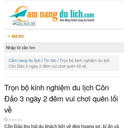
≡ MENU
Cẩm nang du lịch
/
Tin tức
/
Trọn bộ kinh nghiệm du lịch
Côn Đảo 3 ngày 2 đêm vui chơi quên lối về
Trọn bộ kinh nghiệm du lịch Côn
Đảo 3 ngày 2 đêm vui chơi quên lối
về
23/07/24
Côn Đảo thu hút du khách bởi vẻ đẹp hoang sơ, bí ẩn và