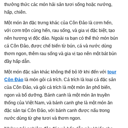
thưởng thức các món hải sản tươi sống hoặc nướng,
hấp, chiên.
Một món ăn đặc trưng khác của Côn Đảo là cơm hến,
với cơm trộn cùng hến, rau sống, và gia vị đặc biệt, tạo
nên hương vị độc đáo. Ngoài ra bạn có thể thử món bún
cá Côn Đảo, được chế biến từ bún, cá và nước dùng
thơm ngon, thêm rau sống và gia vị tạo nên một bát bún
đầy hấp dẫn.
Một món đặc sản khác không thể bỏ lỡ khi đến với
tour
Côn Đảo
là món gỏi cá trích. Cá trích là loại cá đặc sản
của Côn Đảo, và gỏi cá trích là một món ăn phổ biến,
ngon và bổ dưỡng. Bánh canh là một món ăn truyền
thống của Việt Nam, và bánh canh ghẹ là một món ăn
đặc sản tại Côn Đảo, với bánh canh được nấu trong
nước dùng từ ghẹ tươi và thơm ngon.