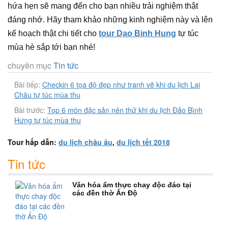
hứa hẹn sẽ mang đến cho bạn nhiều trải nghiệm thật
đáng nhớ. Hãy tham khảo những kinh nghiệm này và lên
kế hoạch thật chi tiết cho
tour Dao Binh Hung
tự túc
mùa hè sắp tới bạn nhé!
chuyên mục
Tin tức
Bài tiếp:
Checkin 6 tọa độ đẹp như tranh vẽ khi du lịch Lai
Châu tự túc mùa thu
Bài trước:
Top 6 món đặc sản nên thử khi du lịch Đảo Bình
Hưng tự túc mùa thu
Tour hấp dẫn:
du lịch châu âu
,
du lịch tết 2018
Tin tức
Văn hóa ẩm thực chay độc đáo tại
các đền thờ Ấn Độ