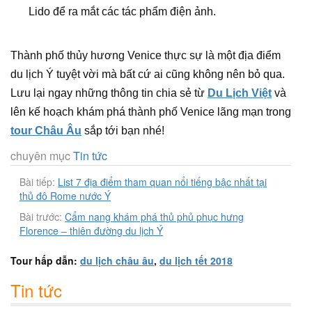
Lido để ra mắt các tác phẩm điện ảnh.
Thành phố thủy hương Venice thực sự là một địa điểm
du lịch Ý tuyệt vời mà bất cứ ai cũng không nên bỏ qua.
Lưu lại ngay những thông tin chia sẻ từ
Du Lịch Việt
và
lên kế hoạch khám phá thành phố Venice lãng mạn trong
tour Châu Âu
sắp tới bạn nhé!
chuyên mục
Tin tức
Bài tiếp:
List 7 địa điểm tham quan nổi tiếng bậc nhất tại
thủ đô Rome nước Ý
Bài trước:
Cẩm nang khám phá thủ phủ phục hưng
Florence – thiên đường du lịch Ý
Tour hấp dẫn:
du lịch châu âu
,
du lịch tết 2018
Tin tức