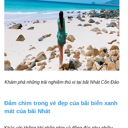
Khám phá những trải nghiệm thú vị tại bãi Nhát Côn Đảo
Đắm chìm trong vẻ đẹp của bãi biển xanh
mát của bãi Nhát
Khác với không khí nhộn nhịp và đông đúc như nhiều