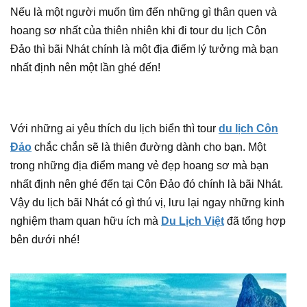
Nếu là một người muốn tìm đến những gì thân quen và
hoang sơ nhất của thiên nhiên khi đi tour du lịch Côn
Đảo thì bãi Nhát chính là một địa điểm lý tưởng mà bạn
nhất định nên một lần ghé đến!
Với những ai yêu thích du lịch biển thì tour
du lịch Côn
Đảo
chắc chắn sẽ là thiên đường dành cho bạn. Một
trong những địa điểm mang vẻ đẹp hoang sơ mà bạn
nhất định nên ghé đến tại Côn Đảo đó chính là bãi Nhát.
Vậy du lịch bãi Nhát có gì thú vị, lưu lại ngay những kinh
nghiệm tham quan hữu ích mà
Du Lịch Việt
đã tổng hợp
bên dưới nhé!