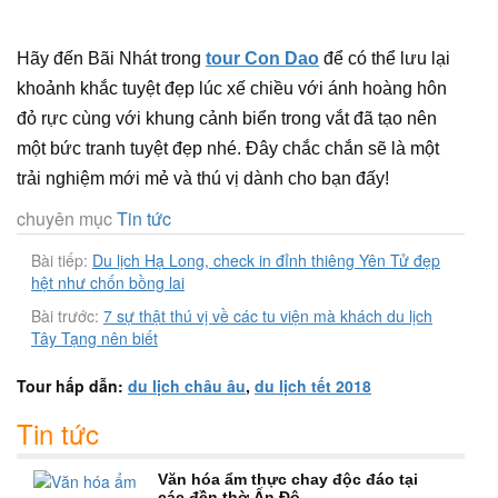
Hãy đến Bãi Nhát trong
tour Con Dao
để có thể lưu lại
khoảnh khắc tuyệt đẹp lúc xế chiều với ánh hoàng hôn
đỏ rực cùng với khung cảnh biển trong vắt đã tạo nên
một bức tranh tuyệt đẹp nhé. Đây chắc chắn sẽ là một
trải nghiệm mới mẻ và thú vị dành cho bạn đấy!
chuyên mục
Tin tức
Bài tiếp:
Du lịch Hạ Long, check in đỉnh thiêng Yên Tử đẹp
hệt như chốn bồng lai
Bài trước:
7 sự thật thú vị về các tu viện mà khách du lịch
Tây Tạng nên biết
Tour hấp dẫn:
du lịch châu âu
,
du lịch tết 2018
Tin tức
Văn hóa ẩm thực chay độc đáo tại
các đền thờ Ấn Độ