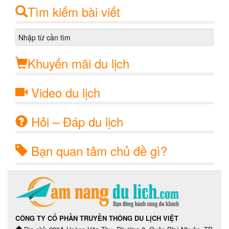
Tìm kiếm bài viết
Khuyến mãi du lịch
Video du lịch
Hỏi – Đáp du lịch
Bạn quan tâm chủ đề gì?
CÔNG TY CỔ PHẦN TRUYỀN THÔNG DU LỊCH VIỆT