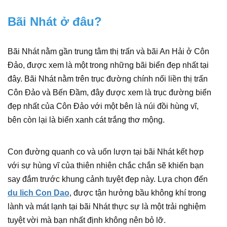
Bãi Nhát ở đâu?
Bãi Nhát nằm gần trung tâm thị trấn và bãi An Hải ở Côn
Đảo, được xem là một trong những bãi biển đẹp nhất tại
đây. Bãi Nhát nằm trên trục đường chính nối liền thị trấn
Côn Đảo và Bến Đầm, đây được xem là trục đường biển
đẹp nhất của Côn Đảo với một bên là núi đồi hùng vĩ,
bên còn lại là biển xanh cát trắng thơ mộng.
Con đường quanh co và uốn lượn tại bãi Nhát kết hợp
với sự hùng vĩ của thiên nhiên chắc chắn sẽ khiến bạn
say đắm trước khung cảnh tuyệt đẹp này. Lựa chọn đến
du lich Con Dao
, được tận hưởng bầu không khí trong
lành và mát lạnh tại bãi Nhát thực sự là một trải nghiệm
tuyệt vời mà bạn nhất định không nên bỏ lỡ.