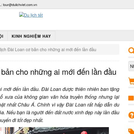
L:
tour@dulichviet.com.vn
ỘI
KINH NGHIỆM HAY
ịch Đài Loan cơ bản cho những ai mới đến lần đầu
 bản cho những ai mới đến lần đầu
 mới đến lần đầu. Đài Loan được thiên nhiên ban tặng
 xưa của không gian văn hóa truyền thống nhưng lại
 bật nhất Châu Á. Chính vì vậy Đài Loan rất hấp dẫn du
óa. Nếu bạn là người đến đất nước xinh đẹp này lần đầu
uyến đi tốt đẹp nhất.