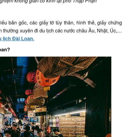
nghiệm không gian cổ kính tại phố Thập Phận
ếu bản gốc, các giấy tờ tùy thân, hình thẻ, giấy chứng
ạn thường xuyên đi du lịch các nước châu Âu, Nhật, Úc,…
u lịch Đài Loan.
Loan?