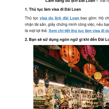
Cẩm nang du lịch Đài Loan
– Trải 
1. Thủ tục làm visa đi Đài Loan
Thủ tục
visa du lịch đài Loan
bao gồm: Hộ chi
nhận tài sản, giấy chứng minh công việc, nếu b
là một lợi thế.
Xem chi tiết thủ tục làm visa đi d
2. Bạn sẽ sử dụng ngôn ngữ gì khi đến Đài 