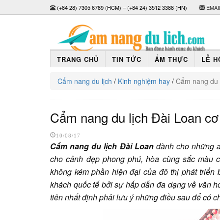
(+84 28) 7305 6789 (HCM)
–
(+84 24) 3512 3388 (HN)
EMAI
TRANG CHỦ
TIN TỨC
ẨM THỰC
LỄ H
Cẩm nang du lịch
/
Kinh nghiệm hay
/
Cẩm nang du l
Cẩm nang du lịch Đài Loan cơ
10/08/17
Cẩm nang du lịch Đài Loan
dành cho những ai
cho cảnh đẹp phong phú, hòa cùng sắc màu cổ
không kém phần hiện đại của đô thị phát triển
khách quốc tế bởi sự hấp dẫn đa dạng về văn h
tiên nhất định phải lưu ý những điều sau để có ch