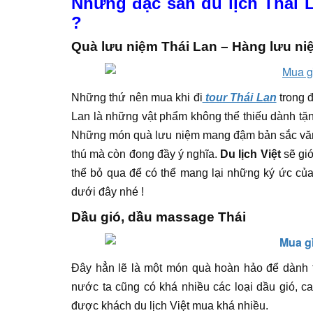
Những đặc sản du lịch Thái 
?
Quà lưu niệm Thái Lan – Hàng lưu ni
Những thứ nên mua khi đi
tour Thái Lan
trong đ
Lan là những vật phẩm không thể thiếu dành tặn
Những món quà lưu niệm mang đậm bản sắc văn 
thú mà còn đong đầy ý nghĩa.
Du lịch Việt
sẽ gi
thể bỏ qua để có thể mang lại những ký ức của
dưới đây nhé !
Dầu gió, dầu massage Thái
Đây hẳn lẽ là một món quà hoàn hảo để dành t
nước ta cũng có khá nhiều các loại dầu gió, c
được khách du lịch Việt mua khá nhiều.