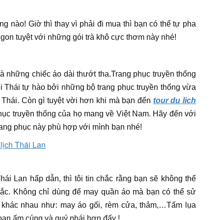
ng nào! Giờ thì thay vì phải đi mua thì bạn có thể tự pha
ngon tuyệt với những gói trà khô cực thơm này nhé!
à những chiếc áo dài thướt tha.Trang phục truyền thống
 Thái tự hào bởi những bộ trang phục truyền thống vừa
 Thái. Còn gì tuyệt vời hơn khi mà bạn đến
tour du lich
ục truyền thống của họ mang về Việt Nam. Hãy đến với
ang phục này phù hợp với mình bạn nhé!
ái Lan hấp dẫn, thì tôi tin chắc rằng bạn sẽ không thể
ắc. Không chỉ dùng để may quần áo mà bạn có thể sử
 khác nhau như: may áo gối, rèm cửa, thảm,…Tấm lụa
bạn ấm cúng và quý phái hơn đấy !