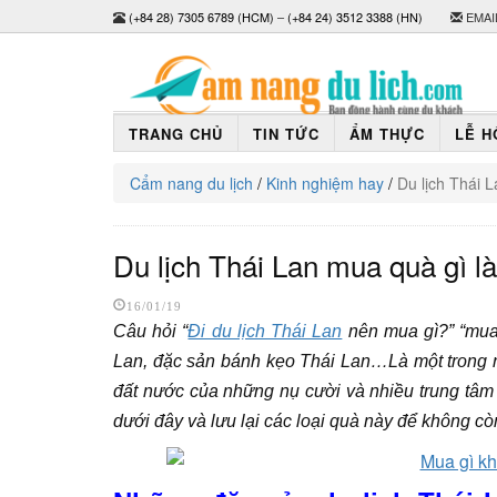
(+84 28) 7305 6789 (HCM)
–
(+84 24) 3512 3388 (HN)
EMAI
TRANG CHỦ
TIN TỨC
ẨM THỰC
LỄ H
Cẩm nang du lịch
/
Kinh nghiệm hay
/
Du lịch Thái 
Du lịch Thái Lan mua quà gì l
16/01/19
Câu hỏi “
Đi du lịch Thái Lan
nên mua gì?” “mua 
Lan, đặc sản bánh kẹo Thái Lan…L
à một trong 
đất nước của những nụ cười và nhiều trung tâm
dưới đây và lưu lại các loại quà này để không còn