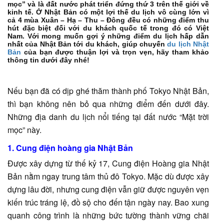
mọc” và là đất nước phát triển đứng thứ 3 trên thế giới về
kinh tế. Ở Nhật Bản có một lợi thế du lịch vô cùng lớn vì
cả 4 mùa Xuân – Hạ – Thu – Đông đều có những điểm thu
hút đặc biệt đối với du khách quốc tế trong đó có Việt
Nam. Với mong muốn gợi ý những điểm du lịch hấp dẫn
nhất của Nhật Bản tới du khách, giúp chuyến
du lịch Nhật
Bản
của bạn được thuận lợi và trọn vẹn, hãy tham khảo
thông tin dưới đây nhé!
Nếu bạn đã có dịp ghé thăm thành phố Tokyo Nhật Bản,
thì bạn không nên bỏ qua những điểm đến dưới đây.
Những địa danh du lịch nổi tiếng tại đất nước “Mặt trời
mọc” này.
1. Cung điện hoàng gia Nhật Bản
Được xây dựng từ thế kỷ 17, Cung điện Hoàng gia Nhật
Bản nằm ngay trung tâm thủ đô Tokyo. Mặc dù được xây
dựng lâu đời, nhưng cung điện vẫn giữ được nguyên vẹn
kiến trúc tráng lệ, đồ sộ cho đến tận ngày nay. Bao xung
quanh công trình là những bức tường thành vững chãi