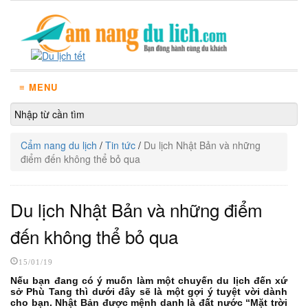
≡ MENU
Cẩm nang du lịch
/
Tin tức
/
Du lịch Nhật Bản và những
điểm đến không thể bỏ qua
Du lịch Nhật Bản và những điểm
đến không thể bỏ qua
15/01/19
Nếu bạn đang có ý muốn làm một chuyến du lịch đến xứ
sở Phù Tang thì dưới đây sẽ là một gợi ý tuyệt vời dành
cho bạn. Nhật Bản được mệnh danh là đất nước “Mặt trời