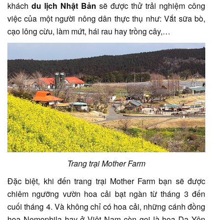
khách
du lịch Nhật Bản
sẽ được thử trải nghiệm công
việc của một người nông dân thực thụ như: Vắt sữa bò,
cạo lông cừu, làm mứt, hái rau hay trồng cây,…
Trang trại Mother Farm
Đặc biệt, khi đến trang trại Mother Farm bạn sẽ được
chiêm ngưỡng vườn hoa cải bạt ngàn từ tháng 3 đến
cuối tháng 4. Và không chỉ có hoa cải, những cánh đồng
hoa Nemophila hay ở Việt Nam còn gọi là hoa Dạ Yên