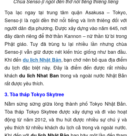
Chùa Senso-ji ngôi đền thờ nổi tiếng thiêng liêng
Tọa lạc ngay tại trung tâm quận Asakusa – Tokyo,
Senso-ji là ngôi đền thờ nổi tiếng và linh thiêng đối với
người dân địa phương. Được xây dựng vào năm 645, nơi
đây dành riêng để thờ thần Kannon – nữ thần từ bi trong
Phật giáo. Tuy đã trùng tu lại nhiều lần nhưng chùa
Senso-ji vẫn giữ được nét kiến trúc giống như ban đầu.
Khi đến
du lịch Nhật Bản
, bạn chớ nên bỏ qua địa điểm
du lịch đặc biệt này. Đây là điểm đến được rất nhiều
khách
du lich Nhat Ban
trong và ngoài nước Nhật Bản
rất được yêu thích.
3. Tòa tháp Tokyo Skytree
Nằm sừng sững giữa lòng thành phố Tokyo Nhật Bản.
Tòa tháp Tokyo Skytree được xây dựng và đi vào hoạt
động từ năm 2012, và thu hút được nhiều sự chú ý và
yêu thích từ nhiều khách du lịch cả trong và ngoài nước.
Khi đến với
du lịch Nhật Bản
bạn hãy một lần đến tham