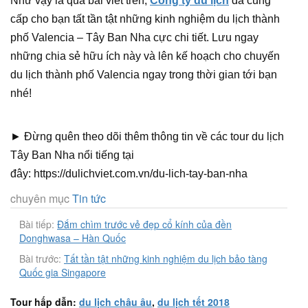
Như vậy là qua bài viết trên,
Công ty du lịch
đã cung
cấp cho bạn tất tần tật những kinh nghiệm du lịch thành
phố Valencia – Tây Ban Nha cực chi tiết. Lưu ngay
những chia sẻ hữu ích này và lên kế hoạch cho chuyến
du lịch thành phố Valencia ngay trong thời gian tới bạn
nhé!
► Đừng quên theo dõi thêm thông tin về các tour du lịch
Tây Ban Nha nổi tiếng tại
đây: https://dulichviet.com.vn/du-lich-tay-ban-nha
chuyên mục
Tin tức
Bài tiếp:
Đắm chìm trước vẻ đẹp cổ kính của đền
Donghwasa – Hàn Quốc
Bài trước:
Tất tần tật những kinh nghiệm du lịch bảo tàng
Quốc gia Singapore
Tour hấp dẫn:
du lịch châu âu
,
du lịch tết 2018