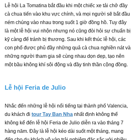
Lễ hội La Tomatina bắt đầu khi một chiếc xe tải chở đầy
cà chua tiến vào khu vực chính, và mọi người sẽ bắt đầu
ném chúng vào nhau trong suốt 1 giờ đồng hồ. Tuy đây
là một lễ hội vui nhộn nhưng nó cũng đòi hỏi sự chuẩn bị
kỹ càng để tránh bị thương. Sau khi kết thúc lễ hội, các
con phố được phủ đầy những quả cà chua nghiền nát và
những người tham gia sẽ cùng nhau dọn dẹp, tạo nên
một bầu không khí sôi động và đầy tinh thần cộng đồng.
Lễ hội Feria de Julio
Nhắc đến những lễ hội nổi tiếng tại thành phố Valencia,
du khách đi
tour Tay Ban Nha
nhất định không thể
không kể đến lễ hội Feria de Julio diễn ra vào tháng 7
hàng năm. Đây là lễ hội kéo dài suốt một tháng, mang
đến cho du khách vô vàn trải nghiệm đặc sắc với nhiều