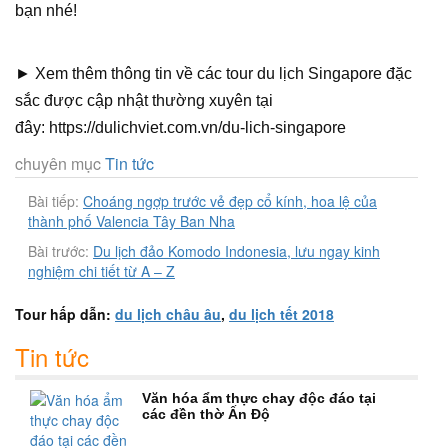
bạn nhé!
► Xem thêm thông tin về các tour du lịch Singapore đặc
sắc được cập nhật thường xuyên tại
đây: https://dulichviet.com.vn/du-lich-singapore
chuyên mục
Tin tức
Bài tiếp:
Choáng ngợp trước vẻ đẹp cổ kính, hoa lệ của
thành phố Valencia Tây Ban Nha
Bài trước:
Du lịch đảo Komodo Indonesia, lưu ngay kinh
nghiệm chi tiết từ A – Z
Tour hấp dẫn:
du lịch châu âu
,
du lịch tết 2018
Tin tức
Văn hóa ẩm thực chay độc đáo tại
các đền thờ Ấn Độ