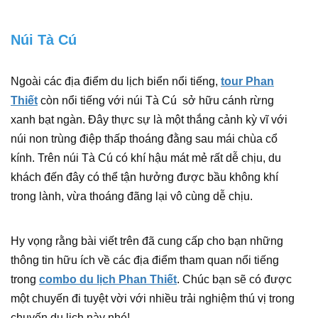
Núi Tà Cú
Ngoài các địa điểm du lịch biển nổi tiếng,
tour Phan
Thiết
còn nổi tiếng với núi Tà Cú sở hữu cánh rừng
xanh bạt ngàn. Đây thực sự là một thắng cảnh kỳ vĩ với
núi non trùng điệp thấp thoáng đằng sau mái chùa cổ
kính. Trên núi Tà Cú có khí hậu mát mẻ rất dễ chịu, du
khách đến đây có thể tận hưởng được bầu không khí
trong lành, vừa thoáng đãng lại vô cùng dễ chịu.
Hy vọng rằng bài viết trên đã cung cấp cho bạn những
thông tin hữu ích về các địa điểm tham quan nổi tiếng
trong
combo du lịch Phan Thiết
. Chúc bạn sẽ có được
một chuyến đi tuyệt vời với nhiều trải nghiệm thú vị trong
chuyến du lịch này nhé!