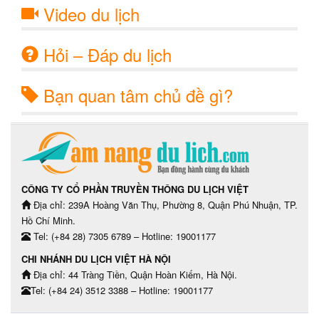
Video du lịch
Hỏi – Đáp du lịch
Bạn quan tâm chủ đề gì?
CÔNG TY CỔ PHẦN TRUYỀN THÔNG DU LỊCH VIỆT
Địa chỉ: 239A Hoàng Văn Thụ, Phường 8, Quận Phú Nhuận, TP.
Hồ Chí Minh.
Tel: (+84 28) 7305 6789 – Hotline: 19001177
CHI NHÁNH DU LỊCH VIỆT HÀ NỘI
Địa chỉ: 44 Tràng Tiền, Quận Hoàn Kiếm, Hà Nội.
Tel: (+84 24) 3512 3388 – Hotline: 19001177